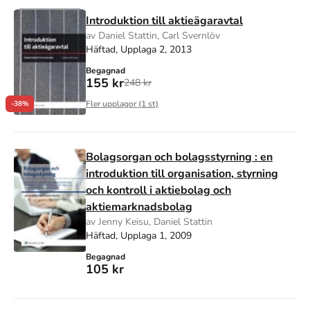
Introduktion till aktieägaravtal
av Daniel Stattin, Carl Svernlöv
Häftad, Upplaga 2, 2013
Begagnad
155 kr
248 kr
Fler upplagor (
1
st)
-38%
Bolagsorgan och bolagsstyrning : en
introduktion till organisation, styrning
och kontroll i aktiebolag och
aktiemarknadsbolag
av Jenny Keisu, Daniel Stattin
Häftad, Upplaga 1, 2009
Begagnad
105 kr