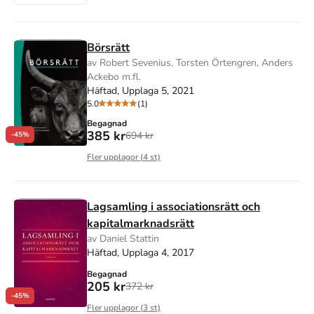
Börsrätt
av Robert Sevenius, Torsten Örtengren, Anders
Ackebo m.fl.
Häftad, Upplaga 5, 2021
5.0
(1)
Begagnad
385 kr
694 kr
-45%
Fler upplagor (
4
st)
Lagsamling i associationsrätt och
kapitalmarknadsrätt
av Daniel Stattin
Häftad, Upplaga 4, 2017
Begagnad
205 kr
372 kr
-45%
Fler upplagor (
3
st)