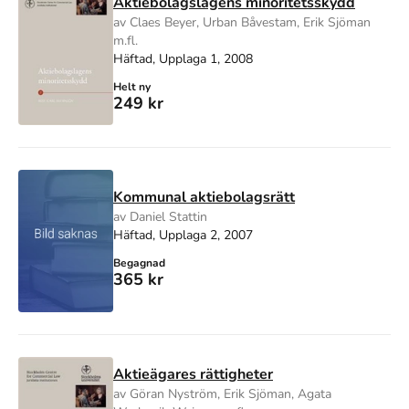
Aktiebolagslagens minoritetsskydd
av Claes Beyer, Urban Båvestam, Erik Sjöman
m.fl.
Häftad, Upplaga 1, 2008
Helt ny
249 kr
Kommunal aktiebolagsrätt
av Daniel Stattin
Häftad, Upplaga 2, 2007
Begagnad
365 kr
Aktieägares rättigheter
av Göran Nyström, Erik Sjöman, Agata