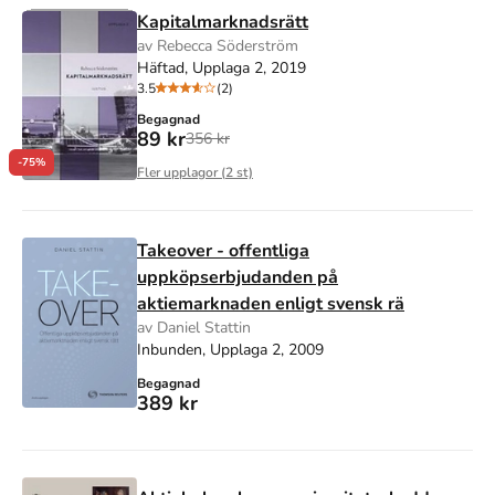
Kapitalmarknadsrätt
av Rebecca Söderström
Häftad, Upplaga 2, 2019
3.5
(2)
Begagnad
89 kr
356 kr
-75%
Fler upplagor (
2
st)
Takeover - offentliga
uppköpserbjudanden på
aktiemarknaden enligt svensk rä
av Daniel Stattin
Inbunden, Upplaga 2, 2009
Begagnad
389 kr