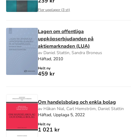
239 kr
Fler upplagor (
3
st)
Lagen om offentliga
uppköpserbjudanden på
aktiemarknaden (LUA)
av Daniel Stattin, Sandra Broneus
Häftad, 2010
Helt ny
459 kr
Om handelsbolag och enkla bolag
av Håkan Nial, Carl Hemström, Daniel Stattin
Häftad, Upplaga 5, 2022
Helt ny
1 021 kr