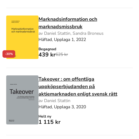
Marknadsinformation och
marknadsmissbruk
av Daniel Stattin, Sandra Broneus
Häftad, Upplaga 1, 2022
Begagnad
439 kr
625 kr
-30%
Takeover : om offentliga
uppköpserbjudanden på
aktiemarknaden enligt svensk rätt
av Daniel Stattin
Häftad, Upplaga 3, 2020
Helt ny
1 115 kr