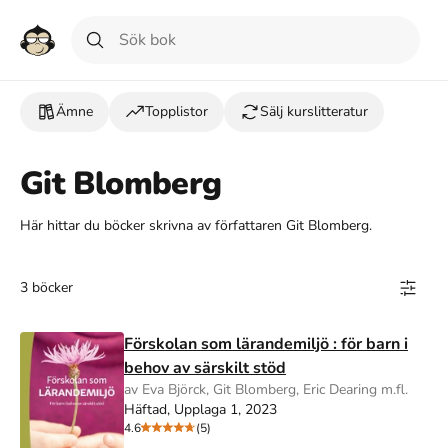
Ämne
Topplistor
Sälj kurslitteratur
Git Blomberg
Här hittar du böcker skrivna av författaren Git Blomberg.
3 böcker
Förskolan som lärandemiljö : för barn i
behov av särskilt stöd
av Eva Björck, Git Blomberg, Eric Dearing m.fl.
Häftad, Upplaga 1, 2023
4.6
(5)