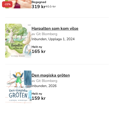
Begagnad
-22%
319 kr
411 kr
Harpalten som kom vilse
av Git Blomberg
Inbunden, Upplaga 1, 2024
Helt ny
165 kr
Den magiska gröten
av Git Blomberg
Inbunden, 2026
Helt ny
159 kr