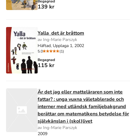
Begagnad
139 kr
Yalla  det är bråttom
av Ing-Marie Parszyk
Häftad, Upplaga 1, 2002
5.0
(1)
Begagnad
115 kr
Är det jag eller matteläraren som inte
fattar? : unga vuxna väletablerade och
interner med utländsk familjebakgrund
berättar om matematikens betydelse för
självkänslan i (skol)livet
av Ing-Marie Parszyk
2009