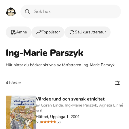
Ämne
Topplistor
Sälj kurslitteratur
Ing-Marie Parszyk
Här hittar du böcker skrivna av författaren Ing-Marie Parszyk.
4 böcker
Värdegrund och svensk etnicitet
av Göran Linde, Ing-Marie Parszyk, Agneta Linné
m.fl.
Häftad, Upplaga 1, 2001
5.0
(2)