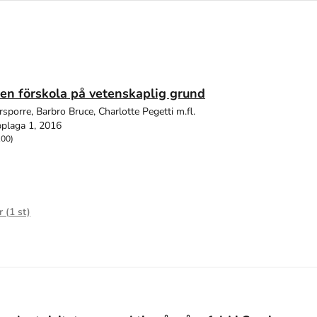
en förskola på vetenskaplig grund
sporre, Barbro Bruce, Charlotte Pegetti m.fl.
plaga 1, 2016
100)
r (
1
st)