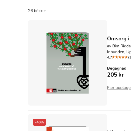
26 böcker
Omsorg i 
av Bim Ridder
Inbunden, Up
4.7
(
Begagnad
205 kr
Fler upplago
-40%