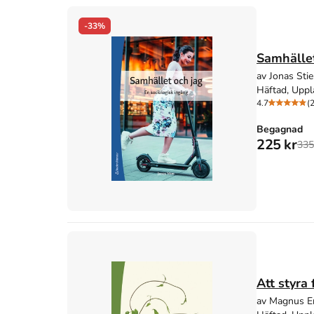
-33%
Samhället
av Jonas Stie
Häftad, Uppl
4.7
(
Begagnad
225 kr
335
Att styra
av Magnus Er