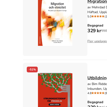
Migration
av Mehrdad D
Häftad, Uppl
5.0
(
Begagnad
329 kr
550
Fler upplago
-51%
Utbildnin
av Bim Ridder
Inbunden, Up
4.8
(
Begagnad