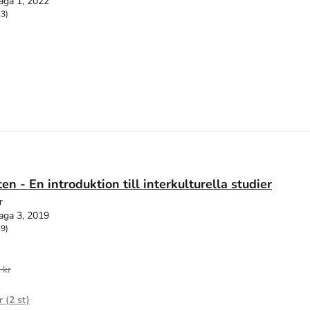
aga 1, 2022
13)
n - En introduktion till interkulturella studier
r
aga 3, 2019
19)
 kr
r (
2
st)