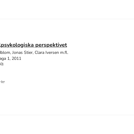
lpsykologiska perspektivet
blom, Jonas Stier, Clara Iversen m.fl.
aga 1, 2011
50)
 kr