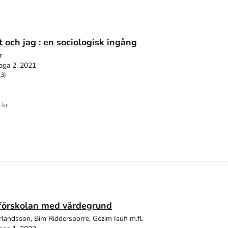
 och jag : en sociologisk ingång
r
aga 2, 2021
23)
 kr
 förskolan med värdegrund
landsson, Bim Riddersporre, Gezim Isufi m.fl.