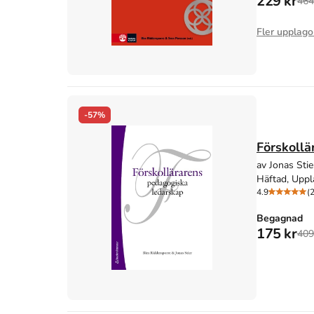
229 kr
464
Fler upplago
-57%
Förskollä
av Jonas Stie
Häftad, Uppl
4.9
(
Begagnad
175 kr
409