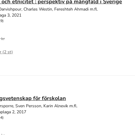
 och etnicitet : perspektiv på mångfald i Sverige
arvishpour, Charles Westin, Fereshteh Ahmadi m.fl.
aga 3, 2021
19)
 kr
r (
2
st)
gsvetenskap för förskolan
sporre, Sven Persson, Karin Alnevik m.fl.
plaga 2, 2017
94)