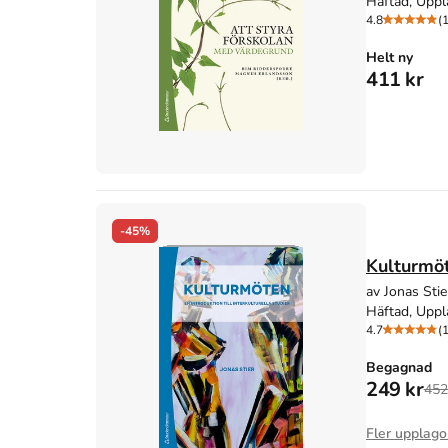
Häftad, Uppl
4.8
(
Helt ny
411 kr
-45%
Kulturmöte
av Jonas Stie
Häftad, Uppl
4.7
(
Begagnad
249 kr
452
Fler upplago