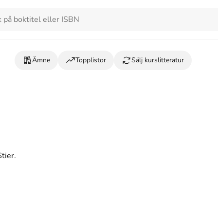
Ämne
Topplistor
Sälj kurslitteratur
tier.