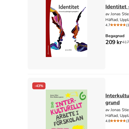
Identitet
av Jonas Stie
Häftad, Uppl
4.7
(
Begagnad
209 kr
417
-43%
Interkult
grund
av Jonas Stie
Häftad, Uppl
4.8
(