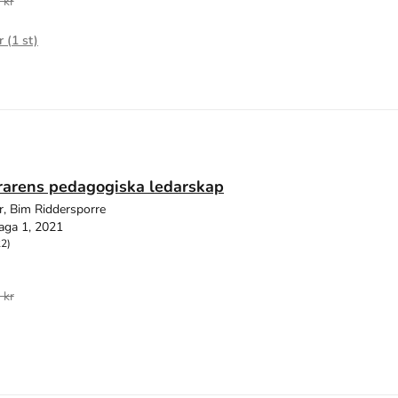
 kr
r (
1
st)
rarens pedagogiska ledarskap
r, Bim Riddersporre
aga 1, 2021
22)
 kr