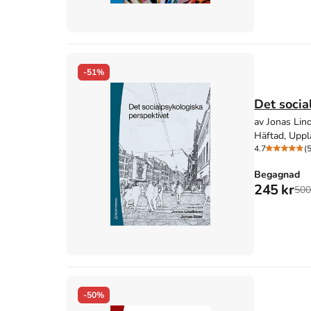
-51%
Det socia
av Jonas Lind
Häftad, Uppl
4.7
(
Begagnad
245 kr
500
-50%