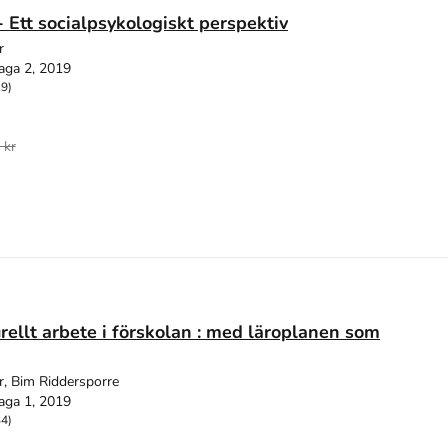
 - Ett socialpsykologiskt perspektiv
r
aga 2, 2019
19)
 kr
urellt arbete i förskolan : med läroplanen som
r, Bim Riddersporre
aga 1, 2019
34)