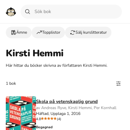
Ämne
Topplistor
Sälj kurslitteratur
Kirsti Hemmi
Här hittar du böcker skrivna av författaren Kirsti Hemmi.
1 bok
Skola på vetenskaplig grund
av Andreas Ryve, Kirsti Hemmi, Per Kornhall
Häftad, Upplaga 1, 2016
4.8
(4)
Begagnad