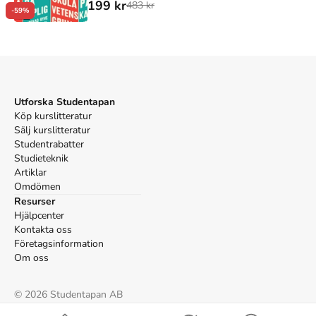
199 kr
483 kr
-59%
Utforska Studentapan
Köp kurslitteratur
Sälj kurslitteratur
Studentrabatter
Studieteknik
Artiklar
Omdömen
Resurser
Hjälpcenter
Kontakta oss
Företagsinformation
Om oss
©
2026
Studentapan AB
Villkor
Cookies