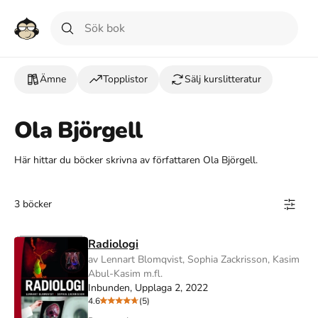
Ämne
Topplistor
Sälj kurslitteratur
Ola Björgell
Här hittar du böcker skrivna av författaren Ola Björgell.
3 böcker
Radiologi
av Lennart Blomqvist, Sophia Zackrisson, Kasim
Abul-Kasim m.fl.
Inbunden, Upplaga 2, 2022
4.6
(5)