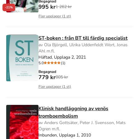
Begagnad
995 kr
1 262 kr
-21%
Fler upplagor (
1
st)
ST-boken : från BT till färdig specialist
av Ola Björgell, Ulrika Uddenfeldt Wort, Jonas
Ahl m.fl.
Häftad, Upplaga 2, 2021
5.0
(1)
Begagnad
779 kr
805 kr
Fler upplagor (
1
st)
Klinisk handläggning av venös
tromboembolism
av Anders Gottsäter, Peter J. Svensson, Mats
Ögren m.fl.
Inbunden, Upplaga 1, 2010