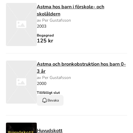
Astma hos barn i förskole- och
skolåldern
av Per Gustafsson
2003
Begagnad
125 kr
Astma och bronkobstruktion hos barn 0-
3 år
av Per Gustafsson
2000
Tillfälligt slut
Bevaka
Huvudskott