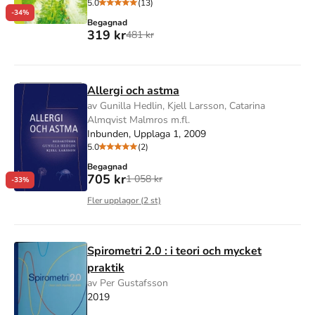
5.0
(13)
-34%
Begagnad
319 kr
481 kr
Allergi och astma
av Gunilla Hedlin, Kjell Larsson, Catarina
Almqvist Malmros m.fl.
Inbunden, Upplaga 1, 2009
5.0
(2)
Begagnad
705 kr
1 058 kr
-33%
Fler upplagor (
2
st)
Spirometri 2.0 : i teori och mycket
praktik
av Per Gustafsson
2019