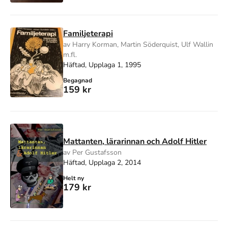
Familjeterapi
av Harry Korman, Martin Söderquist, Ulf Wallin
m.fl.
Häftad, Upplaga 1, 1995
Begagnad
159 kr
Mattanten, lärarinnan och Adolf Hitler
av Per Gustafsson
Häftad, Upplaga 2, 2014
Helt ny
179 kr