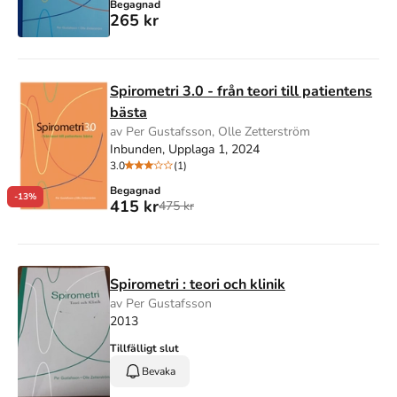
Begagnad
265 kr
Spirometri 3.0 - från teori till patientens
bästa
av Per Gustafsson, Olle Zetterström
Inbunden, Upplaga 1, 2024
3.0
(1)
Begagnad
-13%
415 kr
475 kr
Spirometri : teori och klinik
av Per Gustafsson
2013
Tillfälligt slut
Bevaka