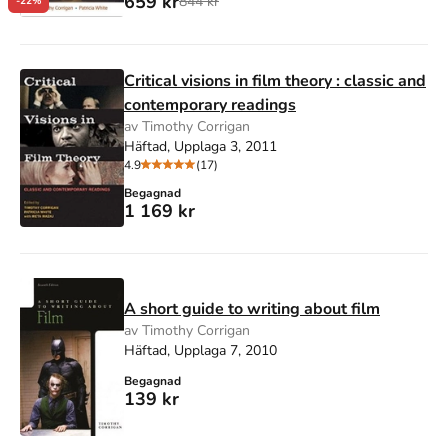
659 kr
844 kr
-22%
Critical visions in film theory : classic and
contemporary readings
av Timothy Corrigan
Häftad, Upplaga 3, 2011
4.9
(17)
Begagnad
1 169 kr
A short guide to writing about film
av Timothy Corrigan
Häftad, Upplaga 7, 2010
Begagnad
139 kr