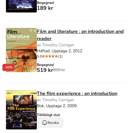
Begagnad
189 kr
Film and literature : an introduction and
reader
av Timothy Corrigan
Häftad, Upplaga 2, 2012
5.0
(1)
Begagnad
-42%
519 kr
899 kr
The film experience : an introduction
av Timothy Corrigan
Bok, Upplaga 2, 2009
Tillfälligt slut
Bevaka