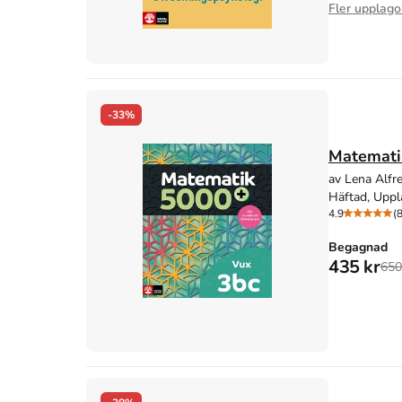
Fler upplago
-33%
Matemati
av Lena Alfr
Häftad, Uppl
4.9
(
Begagnad
435 kr
650