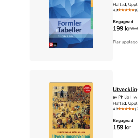
Häftad, Uppl
4.9
(
Begagnad
199 kr
259
Fler upplago
Utvecklin
av Philip Hw
Häftad, Uppl
4.8
(
Begagnad
159 kr