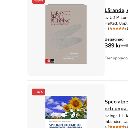
-38%
Lärande, 
av Ulf P. Lun
Häftad, Uppl
4.8
(
Begagnad
389 kr
630
Fler upplago
-34%
Specialpe
och unga 
av Inga-Lill 
Inbunden, Up
4.7
(