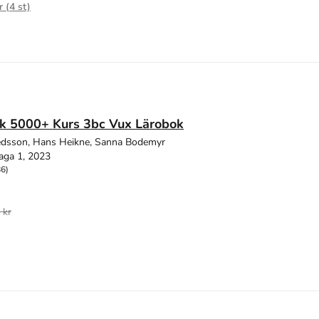
r (
4
st)
k 5000+ Kurs 3bc Vux Lärobok
edsson, Hans Heikne, Sanna Bodemyr
aga 1, 2023
86)
 kr