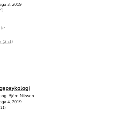
aga 3, 2019
89)
 kr
r (
2
st)
gspsykologi
ang, Björn Nilsson
aga 4, 2019
221)