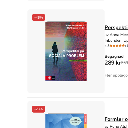
-48%
Perspekti
av Anna Mee
Inbunden, Up
4.8
(
Begagnad
289 kr
559
Fler upplago
-23%
Formler o
av Rune Alph