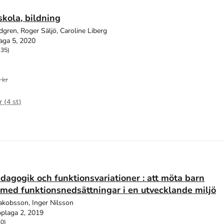
skola, bildning
dgren, Roger Säljö, Caroline Liberg
aga 5, 2020
135)
 kr
r (
4
st)
dagogik och funktionsvariationer : att möta barn
med funktionsnedsättningar i en utvecklande miljö
Jakobsson, Inger Nilsson
plaga 2, 2019
40)