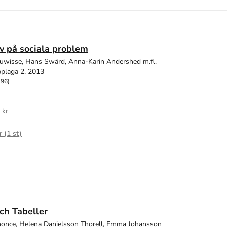
v på sociala problem
uwisse, Hans Swärd, Anna-Karin Andershed m.fl.
plaga 2, 2013
196)
 kr
r (
1
st)
ch Tabeller
once, Helena Danielsson Thorell, Emma Johansson