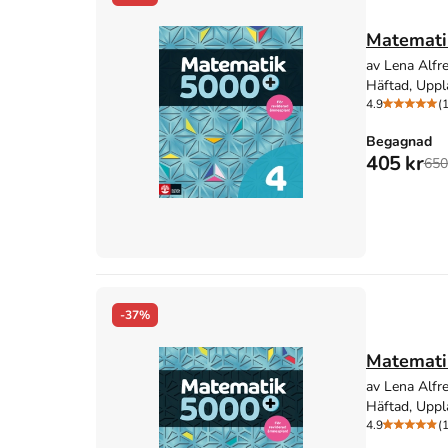
Matemati
av Lena Alfr
Häftad, Uppl
4.9
(
Begagnad
405 kr
650
-37%
Matemati
av Lena Alfr
Häftad, Uppl
4.9
(