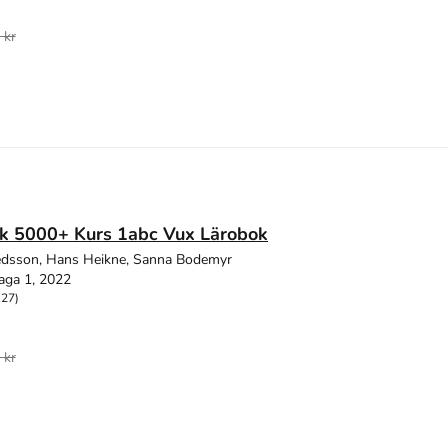
 kr
k 5000+ Kurs 1abc Vux Lärobok
edsson, Hans Heikne, Sanna Bodemyr
aga 1, 2022
127)
 kr