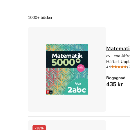
1000+ böcker
Matemati
av Lena Alfr
Häftad, Uppl
4.9
(
Begagnad
435 kr
-38%