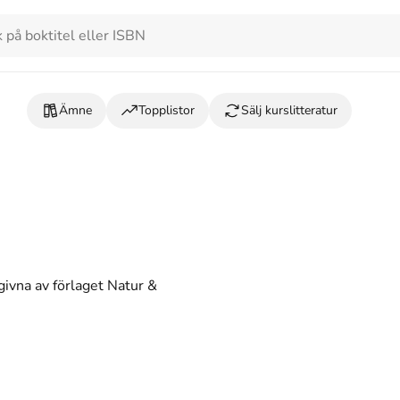
Ämne
Topplistor
Sälj kurslitteratur
givna av förlaget Natur &