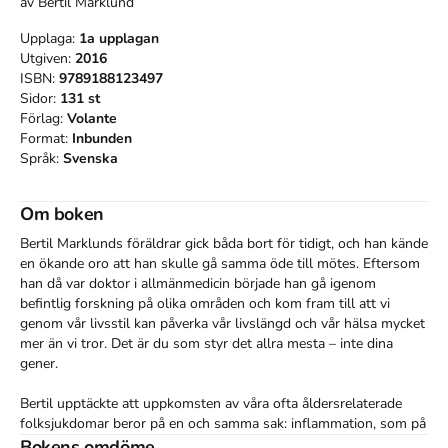
av
Bertil Marklund
Upplaga:
1a
upplagan
Utgiven:
2016
ISBN:
9789188123497
Sidor:
131
st
Förlag:
Volante
Format:
Inbunden
Språk:
Svenska
Om boken
Bertil Marklunds föräldrar gick båda bort för tidigt, och han kände 
en ökande oro att han skulle gå samma öde till mötes. Eftersom 
han då var doktor i allmänmedicin började han gå igenom 
befintlig forskning på olika områden och kom fram till att vi 
genom vår livsstil kan påverka vår livslängd och vår hälsa mycket 
mer än vi tror. Det är du som styr det allra mesta – inte dina 
gener.

Bertil upptäckte att uppkomsten av våra ofta åldersrelaterade 
folksjukdomar beror på en och samma sak: inflammation, som på 
olika sätt uppstår i vår kropp. Syftet med denna bok är att visa på 
Bokens omdöme