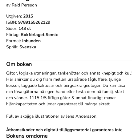
av
Reid Persson
Utgiven:
2015
ISBN:
9789155262129
Sidor:
143
st
Förlag:
Bokförlaget Semic
Format:
Inbunden
Språk:
Svenska
Om boken
Gåtor, logiska utmaningar, tankenötter och annat knepigt och kul! 
Här snirklar du dig fram mellan urspårade tågluffare, tjuriga 
kossor, taggade kaktusar och bergsäkra geologer. Du kan läsa 
och lösa gåtorna på egen hand eller testa dem på familj, släkt 
och vänner. 1115 1/5 fiffiga gåtor & annat finurligt maxar 
hjärnkapaciteten och leder garanterat till många skratt.

Full av skojiga illustrationer av Jens Andersson.
Åtkomstkoder och digitalt tilläggsmaterial garanteras inte
Bokens omdöme
med begagnade böcker