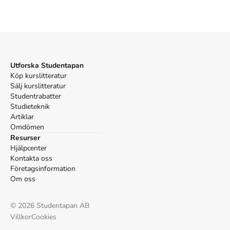
Persson R. 1115 1/5 fiffiga gåtor & annat finurligt.
Bokförlaget Semic; 2015.
Utforska Studentapan
Köp kurslitteratur
Sälj kurslitteratur
Studentrabatter
Studieteknik
Artiklar
Omdömen
Resurser
Hjälpcenter
Kontakta oss
Företagsinformation
Om oss
©
2026
Studentapan AB
Villkor
Cookies