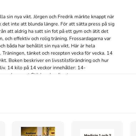
la sin nya vikt. Jörgen och Fredrik märkte knappt när 
 det inte att blunda längre. För att sätta press på sig 
 att aldrig ha satt sin fot på ett gym och ätit det 
 och effektiv och rolig träning. Frossardagarna var 
 båda har behållit sin nya vikt. Här är hela 
. Träningen, tänket och recepten vecka för vecka. 14 
ikt. Boken beskriver en livsstilsförändring och hur 
liv. 14 kilo på 14 veckor innehåller: 14-
 goda recept Stöd under din stora 
s inte med begagnade böcker
t vikt-liv (2009)
din guide till ett nytt vikt-liv
skriven av
Fredrik