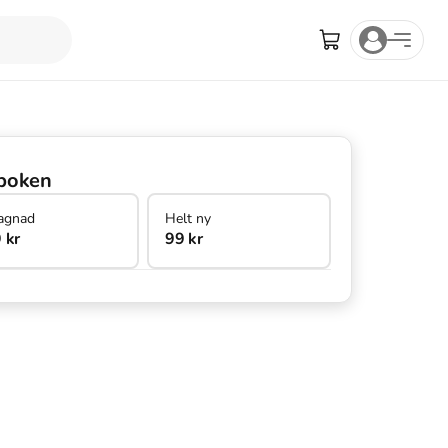
boken
agnad
Helt ny
 kr
99 kr