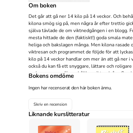
Om boken
Det går att gå ner 14 kilo på 14 veckor. Och behål
kilona smög sig på, men några år efter trettio gick
själva tävlade de om viktnedgången i en blogg. Från
mesta hittade de den (faktiskt!) goda smala maten,
heliga och bakslagen många. Men kilona rasade och
viktresan och programmet de följde för att lyckas
kilo på 14 veckor handlar om mer än att gå ner i v
också du kan få ett snyggare, lättare och roligare 
veckorsprogram för en hållbar viktnedgång Smala,
Bokens omdöme
livsstilsförändring
Ingen har recenserat den här boken ännu.
Åtkomstkoder och digitalt tilläggsmaterial garantera
Skriv en recension
Liknande kurslitteratur
Mer om 14 kilo på 14 veckor : din guide till ett nyt
I mars 2009 släpptes boken 14 kilo på 14 veckor : 