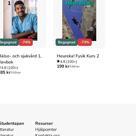
Begagnad
-74%
Begagnad
-73%
Begagnad
älso- och sjukvård 1,
Heureka! Fysik Kurs 2
Impuls Fys
levbok
4.8
(100+)
4.9
(100+
199 kr
289 kr
745 kr
1 04
4.8
(100+)
85 kr
719 kr
 Studentapan
Resurser
tteratur
Hjälpcenter
tteratur
Kontakta oss