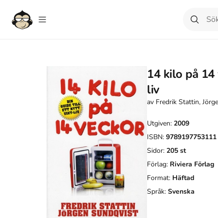
14 kilo på 14 
liv
av
Fredrik Stattin, Jör
Utgiven:
2009
ISBN:
9789197753111
Sidor:
205
st
Förlag:
Riviera Förlag
Format:
Häftad
Språk:
Svenska