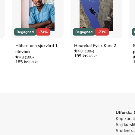
Begagnad
-74%
Begagnad
-73%
Hälso- och sjukvård 1,
Heureka! Fysik Kurs 2
S
elevbok
4.8
(100+)
p
199 kr
745 kr
4.8
(100+)
185 kr
1
719 kr
Utforska
Köp kursli
Sälj kursli
Studentra