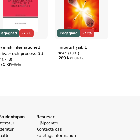
Begagnad
-73%
Begagnad
-72%
Begagnad
vensk internationell
Impuls Fysik 1
Svenska i
rivat- och processrätt
4.9
(100+)
4.8
(100+
289 kr
219 kr
1 040 kr
784 
4.7
(3)
75 kr
645 kr
 Studentapan
Resurser
tteratur
Hjälpcenter
tteratur
Kontakta oss
batter
Företagsinformation