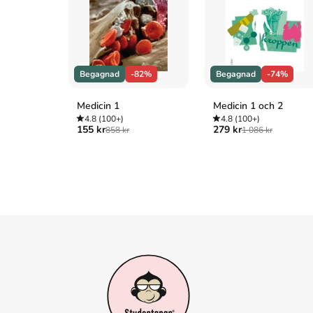
Begagnad
-82%
Begagnad
-74%
Medicin 1
Medicin 1 och 2
4.8
(100+)
4.8
(100+)
155 kr
279 kr
858 kr
1 086 kr