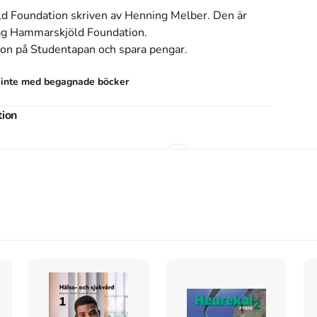
d Foundation
skriven av
Henning Melber
.
Den
är
g Hammarskjöld Foundation
.
ion
på Studentapan och spara
pengar
.
s inte med begagnade böcker
tion
ion
. Dag Hammarskjöld Foundation.
on
(Dag Hammarskjöld Foundation, 2012).
ion
. Dag Hammarskjöld Foundation.
 Hammarskjöld Foundation; 2012.