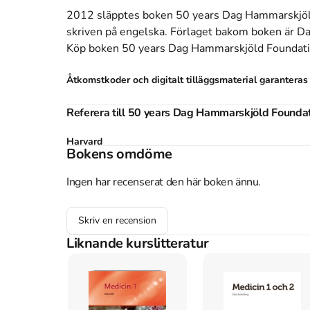
2012 släpptes boken 50 years Dag Hammarskjöl
skriven på engelska
.
Förlaget bakom boken är
Da
Köp boken
50 years Dag Hammarskjöld Foundat
Åtkomstkoder och digitalt tilläggsmaterial garantera
Referera till
50 years Dag Hammarskjöld Founda
Harvard
Bokens omdöme
Melber, H. (2012).
50 years Dag Hammarskjöld Foundat
Oxford
Ingen har recenserat den här boken ännu.
Melber, Henning,
50 years Dag Hammarskjöld Foundati
APA
Melber, H. (2012).
50 years Dag Hammarskjöld Foundat
Skriv en recension
Vancouver
Liknande kurslitteratur
Melber H. 50 years Dag Hammarskjöld Foundation. Dag