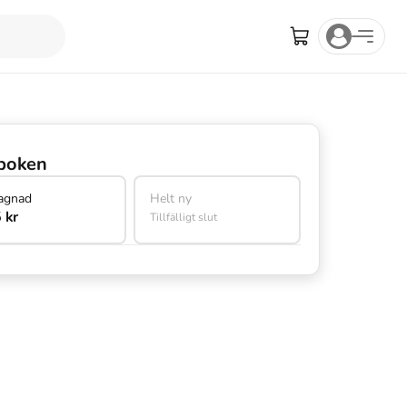
boken
agnad
Helt ny
 kr
Tillfälligt slut