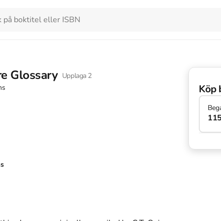
e Glossary
Upplaga
2
Köp 
ns
Beg
115
ss