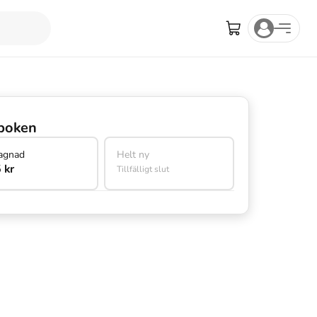
boken
agnad
Helt ny
 kr
Tillfälligt slut