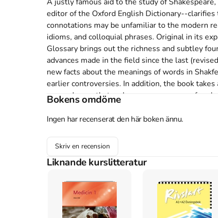
A justly famous aid to the study of Shakespeare, 
editor of the Oxford English Dictionary--clarifi
connotations may be unfamiliar to the modern read
idioms, and colloquial phrases. Original in its expl
Glossary brings out the richness and subtley foun
advances made in the field since the last (revise
new facts about the meanings of words in Shakfes
earlier controversies. In addition, the book take
concordances that make ever occurrence of each w
Bokens omdöme
comparison. A reference work without peer, the Gl
scholars, playgoers and readers of Shakespeare, a
Ingen har recenserat den här boken ännu.
language.
Skriv en recension
Åtkomstkoder och digitalt tilläggsmaterial garantera
Liknande kurslitteratur
Mer om A Shakespeare Glossary (1919)
I januari 1919 släpptes boken A Shakespeare Gl