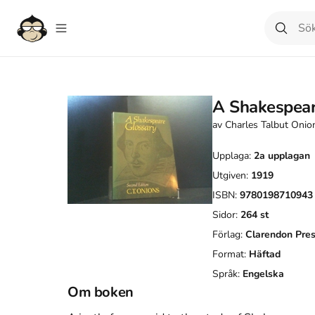
A Shakespear
av
Charles Talbut Onio
Upplaga:
2a
upplagan
Utgiven:
1919
ISBN:
9780198710943
Sidor:
264
st
Förlag:
Clarendon Pre
Format:
Häftad
Språk:
Engelska
Om boken