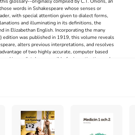
this glossary--originally compiled by C.T. Onions, an 
es those words in Sshakespeare whose senses or 
er, with special attention given to dialect forms, 
anations and illuminating in its definitions, the 
d in Elizabethan English. Incorporating the many 
d) edition was published in 1919, this volume reveals 
peare, alters previous interpretations, and resolves 
s advantage of two highly accurate, computer based 
ord immediately accesssible for investigation and 
ossary is an essential source for students, 
nd those interested in the history of the English 
s inte med begagnade böcker
ossary
skriven av
Charles Talbut Onions
.
Det är den