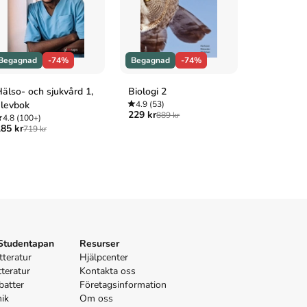
Begagnad
-74%
Begagnad
-74%
Begagnad
älso- och sjukvård 1,
Biologi 2
Heureka! 
levbok
4.9
(53)
4.8
(100+
229 kr
199 kr
889 kr
745 
4.8
(100+)
85 kr
719 kr
 Studentapan
Resurser
tteratur
Hjälpcenter
tteratur
Kontakta oss
batter
Företagsinformation
nik
Om oss