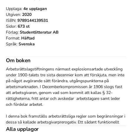
Upplaga:
4e
upplagan
Utgiven:
2020
ISBN:
9789144139531
Sidor:
673
st
Förlag:
Studentlitteratur AB
Format:
Häftad
Språk:
Svenska
Om boken
Arbetsrättslagstiftningens närmast explosionsartade utveckling 
under 1900-talets tre sista decennier kom att förskjuta, men inte 
på något avgörande sätt förändra, utgångspunkterna på 
arbetsmarknaden. I Decemberkompromissen år 1906 slogs fast 
att arbetsgivaren, genom vad som kommit att kallas § 32-
rättigheterna, fritt antar och avskedar  arbetstagare samt leder 
och fördelar arbetet.

I denna bok framställs arbetsrättsliga regler som begränsningar i 
dessa så kallade arbetsgivarprerogativ. Ett sådant funktionellt 
arbetsgivarperspektiv gör arbetsrätten mer överskådlig och 
Alla upplagor