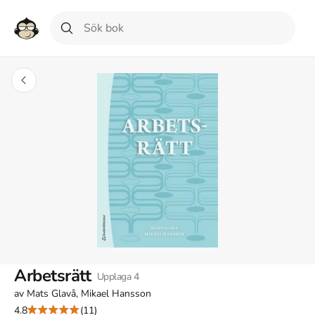
Arbetsrätt
Upplaga
4
av
Mats Glavå, Mikael Hansson
4.8
(11)