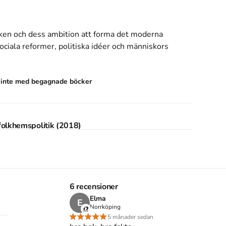
iken och dess ambition att forma det moderna 
iala reformer, politiska idéer och människors 
s inte med begagnade böcker
k folkhemspolitik (2018)
tudier i svensk folkhemspolitik
skriven av
Yvonne
Den
är skriven på svenska
och består av 261 sidor
Förlaget bakom boken är
Carlsson
som har sitt säte i
6 recensioner
vensk folkhemspolitik
på Studentapan och spara
Elma
E
Norrköping
5 månader sedan