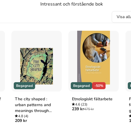
Intressant och förstående bok
Visa al
Begagnad
Begagnad
-50%
f
The city shaped :
Etnologiskt fältarbete
F
urban patterns and
4.6
(23)
f
239 kr
475 kr
meanings through
g
history
4.8
(4)
209 kr
1