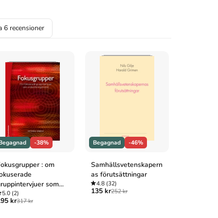
la
6
recensioner
Begagnad
-38%
Begagnad
-46%
Begagnad
okusgrupper : om
Samhällsvetenskapern
Totala inst
okuserade
as förutsättningar
fyra essä
ruppintervjuer som
4.8
(32)
anstaltsli
135 kr
252 kr
undersökningsmetod
5.0
(2)
villkor
4.1
(21)
95 kr
129 kr
317 kr
413 