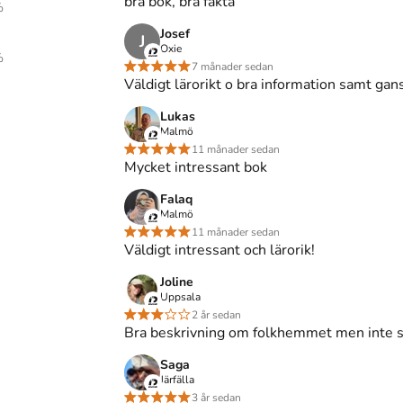
bra bok, bra fakta
%
Josef
J
Oxie
%
7 månader sedan
Väldigt lärorikt o bra information samt gans
vensk folkhemspolitik
(Upplaga
3
)
Lukas
Malmö
11 månader sedan
svensk folkhemspolitik
. 3:e uppl. Carlsson.
Mycket intressant bok
Falaq
ensk folkhemspolitik
, 3 uppl. (Carlsson, 2018).
Malmö
11 månader sedan
svensk folkhemspolitik
(3:e uppl.). Carlsson.
Väldigt intressant och lärorik!
Joline
lkhemspolitik. 3:e uppl. Carlsson; 2018.
Uppsala
2 år sedan
Bra beskrivning om folkhemmet men inte så
Saga
Järfälla
3 år sedan