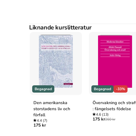
Liknande kurslitteratur
Begagnad
Begagnad
-33%
Den amerikanska
Övervakning och straf
storstadens liv och
: fängelsets födelse
förfall
4.6
(13)
175 kr
260 kr
4.4
(7)
175 kr