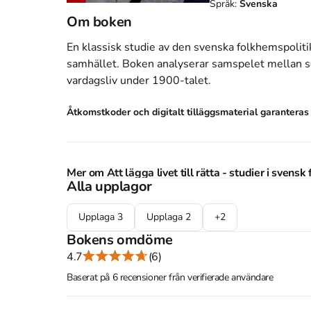
Språk:
Svenska
Om boken
En klassisk studie av den svenska folkhemspolit
samhället. Boken analyserar samspelet mellan soc
vardagsliv under 1900-talet.
Åtkomstkoder och digitalt tilläggsmaterial garantera
Mer om Att lägga livet till rätta - studier i svens
Alla upplagor
2018 släpptes boken Att lägga livet till rätta - s
Hirdman
.
Det är den 3e upplagan av kursboken.
Upplaga
3
Upplaga
2
+
2
djupgående information om samhälle och politik
.
Bokens omdöme
Stockholm
.
4.7
(6)
Köp boken
Att lägga livet till rätta - studier i s
Baserat på 6 recensioner från verifierade användare
pengar
.
Finns i
4
upplagor