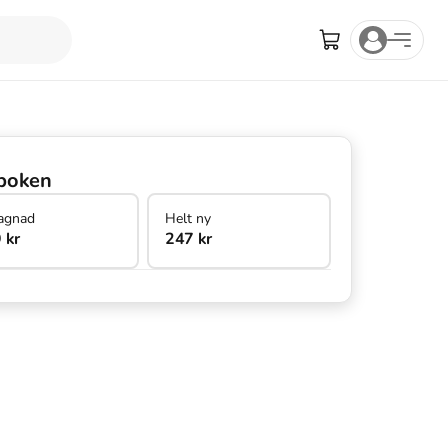
boken
agnad
Helt ny
 kr
247 kr