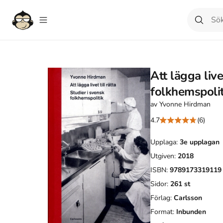
Att lägga livet
folkhemspolit
av
Yvonne Hirdman
4.7
(6)
Upplaga:
3e
upplagan
Utgiven:
2018
ISBN:
9789173319119
Sidor:
261
st
Förlag:
Carlsson
Format:
Inbunden