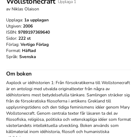
Wollstonecraft
Upplaga
1
av
Niklas Olaison
Upplaga:
1a
upplagan
Utgiven:
2006
ISBN:
9789197369640
Sidor:
222
st
Förlag:
Vertigo Förlag
Format:
Häftad
Språk:
Svenska
Om boken
Axplock ur idéhistorien 1: Från försokratikerna till Wollstonecraft 
är en antologi med utvalda originaltexter från några av 
idéhistoriens mest betydelsefulla tänkare. Samlingen sträcker sig 
från de försokratiska filosoferna i antikens Grekland till 
upplysningstidens och den tidiga feminismens idéer genom Mary 
Wollstonecraft. Genom centrala texter får läsaren ta del av 
filosofiska, religiösa, politiska och vetenskapliga idéer som format 
västerlandets intellektuella utveckling. Boken används som 
källmaterial inom idéhistoria, filosofi och humanistiska 