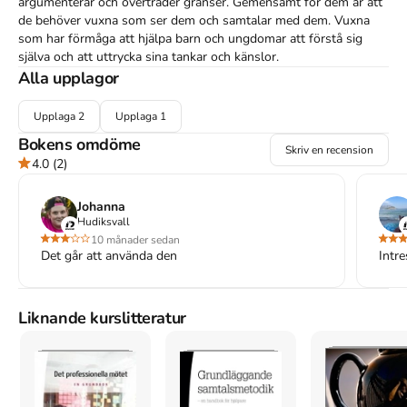
argumenterar och överträder gränser. Gemensamt för dem är att 
de behöver vuxna som ser dem och samtalar med dem. Vuxna 
som har förmåga att hjälpa barn och ungdomar att förstå sig 
själva och att uttrycka sina tankar och känslor.

Alla upplagor
Hur kan vi då tillsammans med barnet finna nyckeln till resurser 
och samarbetsvilja? I boken visar författaren hur man praktiskt 
Upplaga
2
Upplaga
1
och metodiskt kan sätta igång och genomföra barnsamtal. Hon 
Bokens omdöme
argumenterar starkt för betydelsen av att hjälpa barnen så tidigt 
Skriv en recension
4.0
(2)
som möjligt för att förhindra att de utvecklar ännu större 
problem. Boken innehåller många intressanta skildringar av barns 
tankar och upplevelser av sin situation.

Johanna
Hudiksvall
Boken vänder sig till studenter inom grundläggande utbildningar 
10 månader sedan
Det går att använda den
Intre
till lärare, specialpedagog/speciallärare och psykolog. För 
yrkesverksamma är den utmärkt som kompetensutveckling.
Åtkomstkoder och digitalt tilläggsmaterial garanteras inte
Liknande kurslitteratur
med begagnade böcker