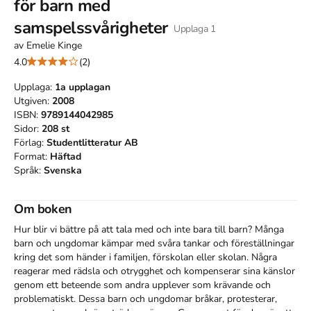
för barn med
samspelssvårigheter
Upplaga
1
av
Emelie Kinge
4.0
(2)
Upplaga:
1a
upplagan
Utgiven:
2008
ISBN:
9789144042985
Sidor:
208
st
Förlag:
Studentlitteratur AB
Format:
Häftad
Språk:
Svenska
Om boken
Hur blir vi bättre på att tala med och inte bara till barn? Många 
barn och ungdomar kämpar med svåra tankar och föreställningar 
kring det som händer i familjen, förskolan eller skolan. Några 
reagerar med rädsla och otrygghet och kompenserar sina känslor 
genom ett beteende som andra upplever som krävande och 
problematiskt. Dessa barn och ungdomar bråkar, protesterar, 