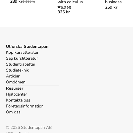
289 kr
1 159 kr
with calculus
business
APA
259 kr
5.0
(4)
Gujarati, D. N. (2002).
Basic econometrics
(4:e uppl.).
325 kr
McGraw-Hill Higher Education.
Vancouver
Gujarati DN. Basic econometrics. 4:e uppl. McGraw-Hill
Higher Education; 2002.
Utforska Studentapan
Köp kurslitteratur
Sälj kurslitteratur
Studentrabatter
Studieteknik
Artiklar
Omdömen
Resurser
Hjälpcenter
Kontakta oss
Företagsinformation
Om oss
©
2026
Studentapan AB