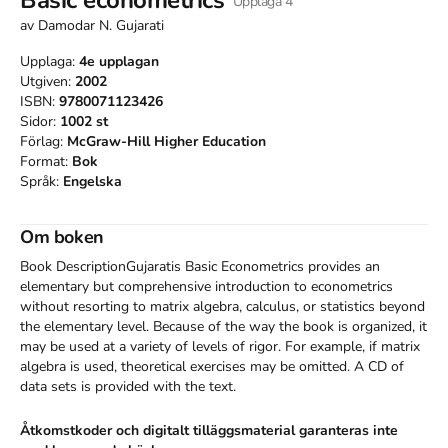
Upplaga
4
av
Damodar N. Gujarati
Upplaga:
4e
upplagan
Utgiven:
2002
ISBN:
9780071123426
Sidor:
1002
st
Förlag:
McGraw-Hill Higher Education
Format:
Bok
Språk:
Engelska
Om boken
Book DescriptionGujaratis Basic Econometrics provides an 
elementary but comprehensive introduction to econometrics 
without resorting to matrix algebra, calculus, or statistics beyond 
the elementary level. Because of the way the book is organized, it 
may be used at a variety of levels of rigor. For example, if matrix 
algebra is used, theoretical exercises may be omitted. A CD of 
data sets is provided with the text.
Åtkomstkoder och digitalt tilläggsmaterial garanteras inte