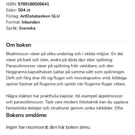
ISBN:
9789188506641
Sidor:
504
st
Förlag:
ArtDatabanken SLU
Format:
Inbunden
Språk:
Svenska
Om boken
Bladmossor växer på olika underlag och i skilda miljöer. En del 
växer på bark och sten, andra på döda djur eller spillning. 
Parasollmossor växer på spillning från växtätare, och den 
färggranna kapselhalsen luktar på samma sätt som spillningen. 
Doft och färg drar till sig flugor och mosskapselns små, klibbiga 
sporer fastnar på flugorna och sprids när flugorna flyger vidare. 

Några släkten har praktfulla kapslar, till exempel äppelmossor 
och parasollmossor. Tack vare modern fototeknik kan du uppleva 
fantastiska detaljer och strukturer genom unika närbilder. Ofta 
går det att bestämma en art med en vanlig handlupp, men för de 
Bokens omdöme
allra minsta arterna behövs ett mikroskop.
Ingen har recenserat den här boken ännu.
Åtkomstkoder och digitalt tilläggsmaterial garanteras inte