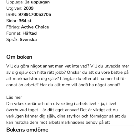
Upplaga:
1a
upplagan
Utgiven:
2009
ISBN:
9789170052705
Sidor:
364
st
Förlag:
Active Choice
Format:
Häftad
Språk:
Svenska
Om boken
Vill du göra något annat men vet inte vad? Vill du utveckla mer 
av dig själv och hitta rätt jobb? Önskar du att du vore bättre på 
att marknadsföra dig själv? Längtar du efter att ha mer tid för 
annat än arbete? Har du allt men vill ändå ha något annat?

Läs mer

Din yrkeskarriär och din utveckling i arbetslivet - ja, i livet 
överhuvud taget - är ditt eget ansvar! Det är viktigt att du 
verkligen känner dig själv, dina styrkor och förmågor så att du 
kan matcha dem mot arbetsmarknadens behov på ett 
framgångsrikt sätt.

Bokens omdöme
Det här är boken för dig som vill se över din arbets- och 