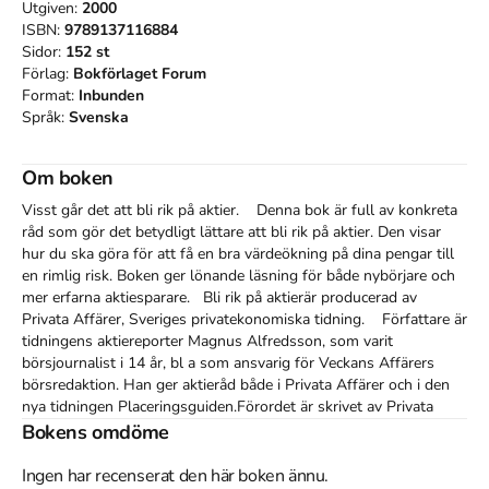
Utgiven:
2000
ISBN:
9789137116884
Sidor:
152
st
Förlag:
Bokförlaget Forum
Format:
Inbunden
Språk:
Svenska
Om boken
Visst går det att bli rik på aktier.    Denna bok är full av konkreta 
råd som gör det betydligt lättare att bli rik på aktier. Den visar 
hur du ska göra för att få en bra värdeökning på dina pengar till 
en rimlig risk. Boken ger lönande läsning för både nybörjare och 
mer erfarna aktiesparare.   Bli rik på aktierär producerad av 
Privata Affärer, Sveriges privatekonomiska tidning.    Författare är 
tidningens aktiereporter Magnus Alfredsson, som varit 
börsjournalist i 14 år, bl a som ansvarig för Veckans Affärers 
börsredaktion. Han ger aktieråd både i Privata Affärer och i den 
nya tidningen Placeringsguiden.Förordet är skrivet av Privata 
Affärers chefredaktör Anders Andersson, som i boken berättar 
Bokens omdöme
om sina privata aktieaffärer.
Ingen har recenserat den här boken ännu.