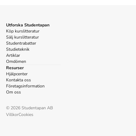
APA
Alfredsson, M. (2000).
Bli rik på aktier
. Bokförlaget
Forum.
Vancouver
Utforska Studentapan
Köp kurslitteratur
Alfredsson M. Bli rik på aktier. Bokförlaget Forum; 2000.
Sälj kurslitteratur
Studentrabatter
Studieteknik
Artiklar
Omdömen
Resurser
Hjälpcenter
Kontakta oss
Företagsinformation
Om oss
©
2026
Studentapan AB
Villkor
Cookies