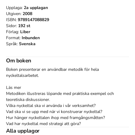
Upplaga:
2a
upplagan
Utgiven:
2008
ISBN:
9789147088829
Sidor:
192
st
Förlag:
Liber
Format:
Inbunden
Språk:
Svenska
Om boken
Boken presenterar en användbar metodik för hela 
nyckeltalsarbetet.

Läs mer

Metodiken illustreras löpande med praktiska exempel och 
teoretiska diskussioner.

Vilka nyckeltal ska vi använda i vår verksamhet? 

Vad ska vi se upp med när vi konstruerar nyckeltal? 

Hur hänger nyckeltalen ihop med framgångsmåtten? 

Vad har nyckeltal med strategi att göra?

Den tredje upplagan är allmänt uppdaterad och dessutom har 
Alla upplagor