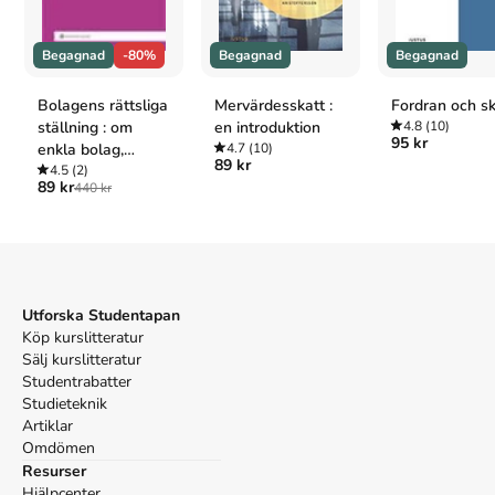
Juridik
Övrig juridik
Begagnad
-80%
Begagnad
Begagnad
Referera till
Brott och straff i affärslivet : en lärobok för
ekonomer
(Upplaga
3
)
Bolagens rättsliga
Mervärdesskatt :
Fordran och s
ställning : om
en introduktion
4.8
(10)
95 kr
Harvard
enkla bolag,
4.7
(10)
89 kr
handelsbolag,
4.5
(2)
Leijonhufvud, M. & Wennberg, S. (2007).
Brott och straff i
89 kr
440 kr
kommanditbolag
affärslivet : en lärobok för ekonomer
. 3:e uppl. Iustus.
och aktiebolag
Oxford
Leijonhufvud, Madeleine & Wennberg, Suzanne,
Brott och
straff i affärslivet : en lärobok för ekonomer
, 3 uppl.
(Iustus, 2007).
APA
Utforska Studentapan
Köp kurslitteratur
Leijonhufvud, M., & Wennberg, S. (2007).
Brott och straff
Sälj kurslitteratur
i affärslivet : en lärobok för ekonomer
(3:e uppl.). Iustus.
Studentrabatter
Vancouver
Studieteknik
Leijonhufvud M, Wennberg S. Brott och straff i
Artiklar
affärslivet : en lärobok för ekonomer. 3:e uppl. Iustus;
Omdömen
2007.
Resurser
Hjälpcenter