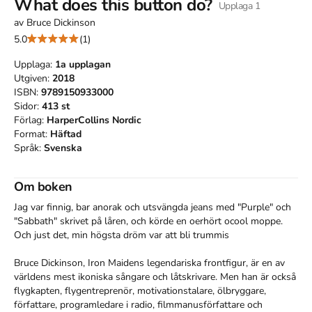
What does this button do?
Upplaga
1
av
Bruce Dickinson
5.0
(1)
Upplaga:
1a
upplagan
Utgiven:
2018
ISBN:
9789150933000
Sidor:
413
st
Förlag:
HarperCollins Nordic
Format:
Häftad
Språk:
Svenska
Om boken
Jag var finnig, bar anorak och utsvängda jeans med "Purple" och 
"Sabbath" skrivet på låren, och körde en oerhört ocool moppe. 
Och just det, min högsta dröm var att bli trummis

Bruce Dickinson, Iron Maidens legendariska frontfigur, är en av 
världens mest ikoniska sångare och låtskrivare. Men han är också 
flygkapten, flygentreprenör, motivationstalare, ölbryggare, 
författare, programledare i radio, filmmanusförfattare och 