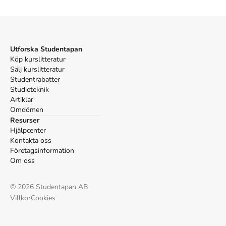
Jelinek E. De utestängda. Bokförlaget Forum; 2004.
Utforska Studentapan
Köp kurslitteratur
Sälj kurslitteratur
Studentrabatter
Studieteknik
Artiklar
Omdömen
Resurser
Hjälpcenter
Kontakta oss
Företagsinformation
Om oss
©
2026
Studentapan AB
Villkor
Cookies