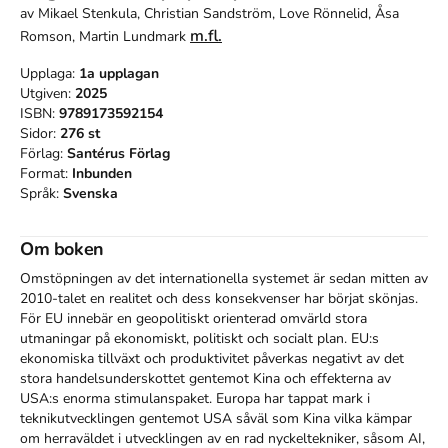
av
Mikael Stenkula, Christian Sandström, Love Rönnelid, Åsa
m.fl.
Romson, Martin Lundmark
Upplaga:
1a
upplagan
Utgiven:
2025
ISBN:
9789173592154
Sidor:
276
st
Förlag:
Santérus Förlag
Format:
Inbunden
Språk:
Svenska
Om boken
Omstöpningen av det internationella systemet är sedan mitten av 
2010-talet en realitet och dess konsekvenser har börjat skönjas. 
För EU innebär en geopolitiskt orienterad omvärld stora 
utmaningar på ekonomiskt, politiskt och socialt plan. EU:s 
ekonomiska tillväxt och produktivitet påverkas negativt av det 
stora handelsunderskottet gentemot Kina och effekterna av 
USA:s enorma stimulanspaket. Europa har tappat mark i 
teknikutvecklingen gentemot USA såväl som Kina vilka kämpar 
om herraväldet i utvecklingen av en rad nyckeltekniker, såsom AI, 