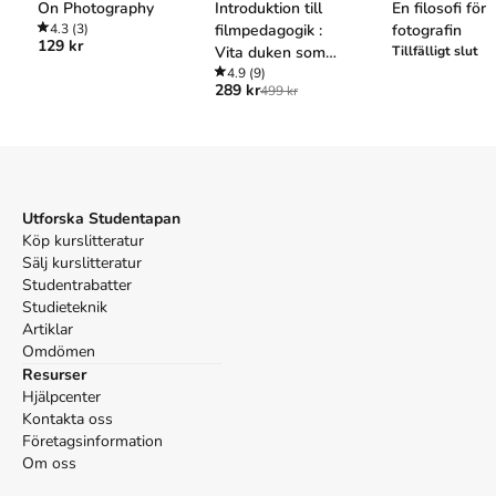
On Photography
Introduktion till
En filosofi för
APA
4.3
(3)
filmpedagogik :
fotografin
Barthes, R. (2006).
Det ljusa rummet : tankar om
129 kr
Vita duken som
Tillfälligt slut
fotografiet
(2:a uppl.). Alfabeta.
svarta tavlan
4.9
(9)
Vancouver
289 kr
499 kr
Barthes R. Det ljusa rummet : tankar om fotografiet. 2:a
uppl. Alfabeta; 2006.
Utforska Studentapan
Köp kurslitteratur
Sälj kurslitteratur
Studentrabatter
Studieteknik
Artiklar
Omdömen
Resurser
Hjälpcenter
Kontakta oss
Företagsinformation
Om oss