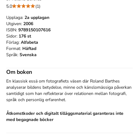
5.0
(1)
Upplaga:
2a
upplagan
Utgiven:
2006
ISBN:
9789150107616
Sidor:
176
st
Förlag:
Alfabeta
Format:
Häftad
Språk:
Svenska
Om boken
En klassisk essä om fotografiets väsen där Roland Barthes 
analyserar bildens betydelse, minne och känslomässiga påverkan 
samtidigt som han reflekterar över relationen mellan fotografi, 
språk och personlig erfarenhet.
Åtkomstkoder och digitalt tilläggsmaterial garanteras inte
med begagnade böcker