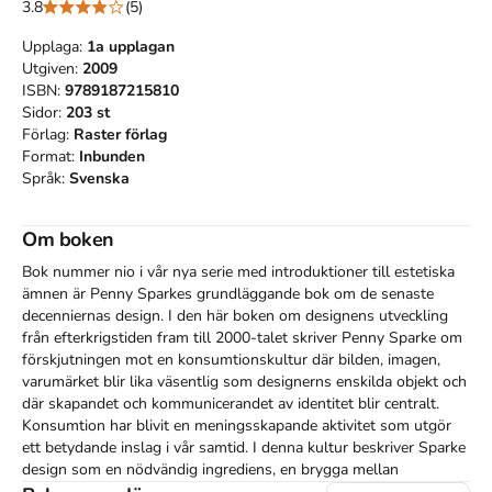
3.8
(5)
Upplaga:
1a
upplagan
Utgiven:
2009
ISBN:
9789187215810
Sidor:
203
st
Förlag:
Raster förlag
Format:
Inbunden
Språk:
Svenska
Om boken
Bok nummer nio i vår nya serie med introduktioner till estetiska 
ämnen är Penny Sparkes grundläggande bok om de senaste 
decenniernas design. I den här boken om designens utveckling 
från efterkrigstiden fram till 2000-talet skriver Penny Sparke om 
förskjutningen mot en konsumtionskultur där bilden, imagen, 
varumärket blir lika väsentlig som designerns enskilda objekt och 
där skapandet och kommunicerandet av identitet blir centralt. 
Konsumtion har blivit en meningsskapande aktivitet som utgör 
ett betydande inslag i vår samtid. I denna kultur beskriver Sparke 
design som en nödvändig ingrediens, en brygga mellan 
produktion och konsumtion. Detta medför att flera av designens 