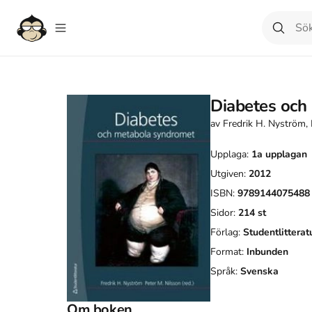
Diabetes och
av
Fredrik H. Nyström, 
Upplaga:
1a
upplagan
Utgiven:
2012
ISBN:
9789144075488
Sidor:
214
st
Förlag:
Studentlitterat
Format:
Inbunden
Språk:
Svenska
Om boken