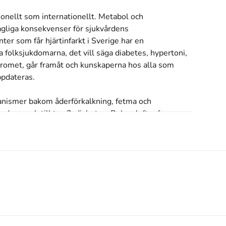
ionellt som internationellt. Metabol och 
gliga konsekvenser för sjukvårdens 
er som får hjärtinfarkt i Sverige har en 
folksjukdomarna, det vill säga diabetes, hypertoni, 
dromet, går framåt och kunskaperna hos alla som 
pdateras.

nismer bakom åderförkalkning, fetma och 
ndrom och till typ 2-diabetes. Boken lyfter fram 
yp 2-diabetes vad gäller patogenes och risk för 
äkemedelsbehandling vid olika sjukdomstillstånd 
stilsförändringar för att minska kardiovaskulär 
diskuteras i eget kapitel.

 olika specialiteter. Diabetes och metabola syndromet 
ch behandling av några av de största folksjukdomarna 
äkare och internmedicinare som vill fortbilda sig men 
ialintresserade sjuksköterskor.