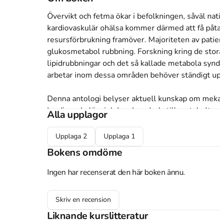
Övervikt och fetma ökar i befolkningen, såväl nat
kardiovaskulär ohälsa kommer därmed att få påta
resursförbrukning framöver. Majoriteten av patient
glukosmetabol rubbning. Forskning kring de stora 
lipidrubbningar och det så kallade metabola syn
arbetar inom dessa områden behöver ständigt up
Denna antologi belyser aktuell kunskap om meka
kardiovaskulär sjukdom kopplade till metabolt sy
Alla upplagor
såväl skillnader som likheter mellan typ 1- och t
komplikationer. Här beskrivs också aspekter av l
Upplaga
2
Upplaga
1
men även lämplig behandling med avseende på livs
Bokens omdöme
risk. De senaste rönen kring effekter av kostintag 
Ingen har recenserat den här boken ännu.
Alla kapitelförfattare är läkare som forskar inom
ger dig uppdaterad information om orsaker till o
Skriv en recension
vi har i Sverige idag. Den vänder sig till allmänl
Liknande kurslitteratur
även till läkarstudenter, AT-läkare samt till spec