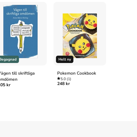
Begagnad
Helt ny
Begagnad
ägen till skriftliga
Pokemon Cookbook
Klinisk on
omdömen
5.0
(1)
4.8
(5)
248 kr
199 kr
05 kr