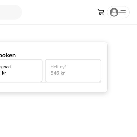
boken
agnad
Helt ny*
 kr
546 kr