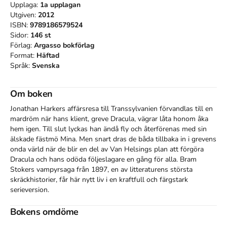
Upplaga:
1a
upplagan
Utgiven:
2012
ISBN:
9789186579524
Sidor:
146
st
Förlag:
Argasso bokförlag
Format:
Häftad
Språk:
Svenska
Om boken
Jonathan Harkers affärsresa till Transsylvanien förvandlas till en 
mardröm när hans klient, greve Dracula, vägrar låta honom åka 
hem igen. Till slut lyckas han ändå fly och återförenas med sin 
älskade fästmö Mina. Men snart dras de båda tillbaka in i grevens 
onda värld när de blir en del av Van Helsings plan att förgöra 
Dracula och hans odöda följeslagare en gång för alla. Bram 
Stokers vampyrsaga från 1897, en av litteraturens största 
skräckhistorier, får här nytt liv i en kraftfull och färgstark 
serieversion.
Bokens omdöme
Åtkomstkoder och digitalt tilläggsmaterial garanteras inte
med begagnade böcker