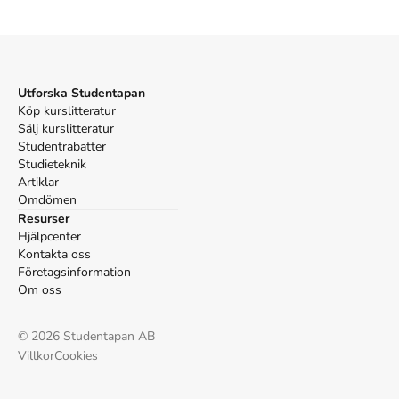
Vancouver
Stoker B, Cobley J. Dracula. 1:a uppl. Argasso bokförlag;
2012.
Utforska Studentapan
Köp kurslitteratur
Sälj kurslitteratur
Studentrabatter
Studieteknik
Artiklar
Omdömen
Resurser
Hjälpcenter
Kontakta oss
Företagsinformation
Om oss
©
2026
Studentapan AB
Villkor
Cookies