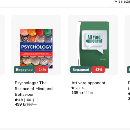
Visa all
der för psykologi och andra beteendevetenskaper
. 1:a
r för psykologi och andra beteendevetenskaper
, 1
der för psykologi och andra beteendevetenskaper
(1:a
psykologi och andra beteendevetenskaper. 1:a uppl.
Begagnad
-24%
Begagnad
-42%
Psychology : The
Att vara opponent
D
Science of Mind and
5.0
(4)
f
135 kr
232 kr
Behaviour
2
4.8
(100+)
499 kr
657 kr