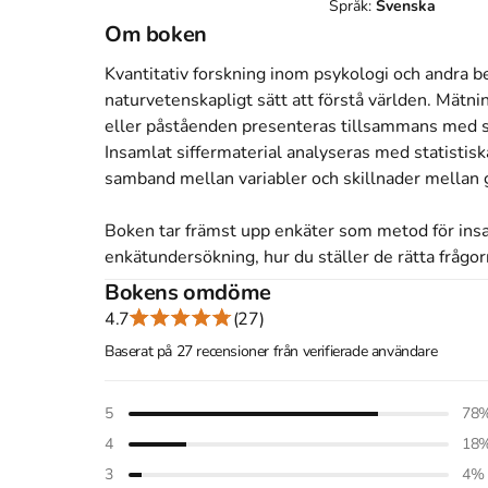
Språk:
Svenska
Om boken
Kvantitativ forskning inom psykologi och andra b
naturvetenskapligt sätt att förstå världen. Mätnin
eller påståenden presenteras tillsammans med svar
Insamlat siffermaterial analyseras med statistisk
samband mellan variabler och skillnader mellan g
Boken tar främst upp enkäter som metod för insam
enkätundersökning, hur du ställer de rätta frågor
Bokens omdöme
Du lär dig också om vanliga fallgropar vid kvanti
4.7
(27)
standardavvikelser, korrelationskoefficienter, enk
Baserat på 27 recensioner från verifierade användare
signifikans är några av de statistiska verktyg som
och exemplifieras så att även läsare utan speciel
resonemangen och förstå de bakomliggande idéer
5
78
4
18
En första bok om kvantitativa metoder kan använd
3
4
%