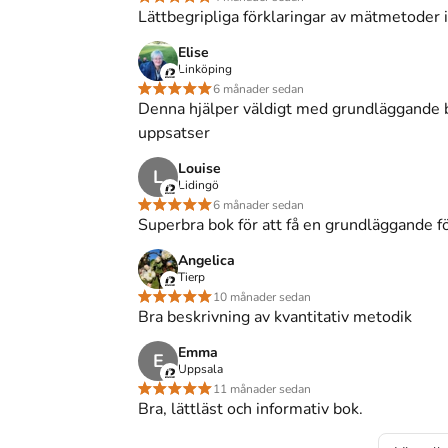
dra beteendevetare.
Lättbegripliga förklaringar av mätmetoder
s inte med begagnade böcker
Elise
Linköping
6 månader sedan
Denna hjälper väldigt med grundläggande be
uppsatser
ör psykologi och andra beteendevetenskaper (2019)
Louise
va metoder för psykologi och andra
L
Lidingö
t
.
Det är den 1a upplagan av kursboken.
Den
är
6 månader sedan
ående information om psykologi
.
Förlaget bakom
Superbra bok för att få en grundläggande f
i Lund
.
Angelica
r för psykologi och andra beteendevetenskaper
på
Tierp
ägsta nypris hos bokhandeln
.
10 månader sedan
Bra beskrivning av kvantitativ metodik
Emma
E
Uppsala
11 månader sedan
er för psykologi och andra beteendevetenskaper
Bra, lättläst och informativ bok.