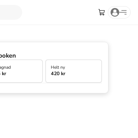
boken
agnad
Helt ny
 kr
420 kr