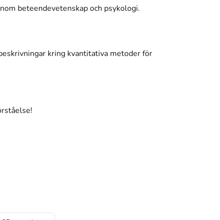
 inom beteendevetenskap och psykologi.
skrivningar kring kvantitativa metoder för
örståelse!