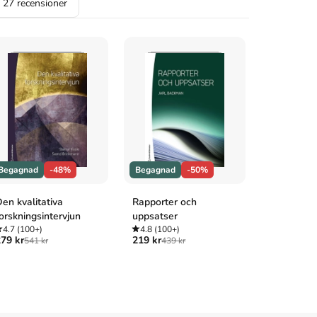
a
27
recensioner
Begagnad
-48%
Begagnad
-50%
Begagnad
en kvalitativa
Rapporter och
Introducti
orskningsintervjun
uppsatser
and Behav
4.7
(100+)
4.8
(100+)
4.8
(12)
79 kr
219 kr
299 kr
541 kr
439 kr