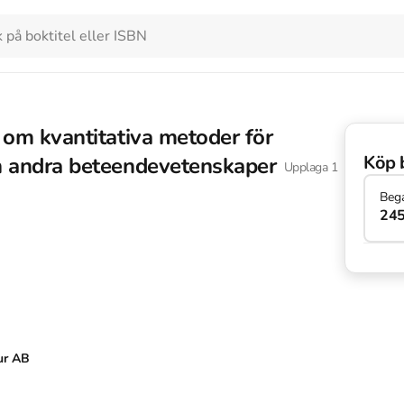
 om kvantitativa metoder för
Köp 
h andra beteendevetenskaper
Upplaga
1
Beg
245
ur AB