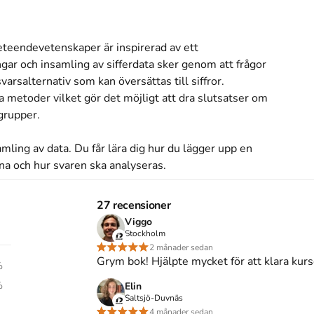
eteendevetenskaper är inspirerad av ett 
gar och insamling av sifferdata sker genom att frågor 
salternativ som kan översättas till siffror. 
a metoder vilket gör det möjligt att dra slutsatser om 
rupper. 

ling av data. Du får lära dig hur du lägger upp en 
na och hur svaren ska analyseras. 

tativa undersökningar. Medelvärden, 
27 recensioner
el regressionsanalys och test av statistisk 
Viggo
 tas upp och förklaras i boken. Metoderna förklaras 
Stockholm
la matematiska förkunskaper lätt kan följa 
2 månader sedan
Grym bok! Hjälpte mycket för att klara kurs
na. 

%
%
Elin
as som grundbok i kurser i kvantitativ 
Saltsjö-Duvnäs
4 månader sedan