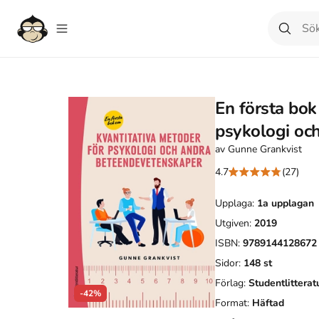
En första bok
psykologi oc
av
Gunne Grankvist
4.7
(27)
Upplaga:
1a
upplagan
Utgiven:
2019
ISBN:
9789144128672
Sidor:
148
st
Förlag:
Studentlitterat
-42%
Format:
Häftad