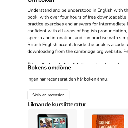
Understand and be understood in English with the
book, with over four hours of free downloadable a
practice exercises and answers for intermediate 
confident with all areas of English pronunciation,
speech and intonation, and can practise with simpl
British English accent. Inside the book is a code fo
downloading from the cambridge.org website. Perf
Åtkomstkoder och digitalt tilläggsmaterial garantera
Bokens omdöme
Ingen har recenserat den här boken ännu.
Mer om English pronunciation in use : self-study 
Skriv en recension
2012 släpptes boken English pronunciation in use
Liknande kurslitteratur
skriven av
Mark Hancock
.
Det är den 2a upplagan
av 208 sidor
.
Förlaget bakom boken är
Cambridge
Köp boken
English pronunciation in use : self-st
Studentapan och spara
uppåt 27% jämfört med l