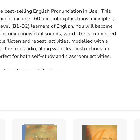
 best-selling English Pronunciation in Use.  This 
udio, includes 60 units of explanations, examples, 
level (B1-B2) learners of English. You will become 
 including individual sounds, word stress, connected 
e 'listen and repeat' activities, modelled with a 
r the free audio, along with clear instructions for 
ect for both self-study and classroom activities.
s inte med begagnade böcker
and classroom use. · Intermediate. (2012)
 : self-study and classroom use. · Intermediate.
 av kursboken.
Den
är skriven på engelska
och består
 University Press
.
udy and classroom use. · Intermediate.
på
ägsta nypris hos bokhandeln
.