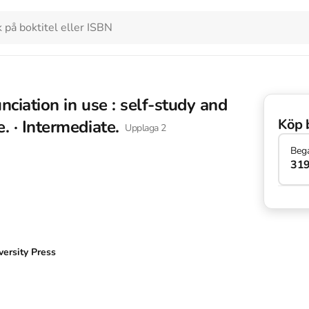
nciation in use : self-study and
Köp 
. · Intermediate.
Upplaga
2
Beg
319
ersity Press