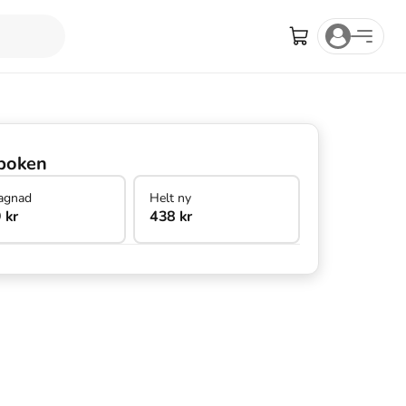
boken
agnad
Helt ny
 kr
438 kr