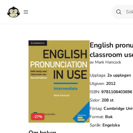
English pronu
classroom use
av
Mark Hancock
Upplaga:
2a
upplagan
Utgiven:
2012
ISBN:
9781108403696
Sidor:
208
st
Förlag:
Cambridge Univ
Format:
Bok
-27%
Språk:
Engelska
Om boken