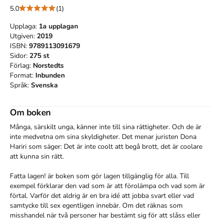
5.0
(1)
Upplaga:
1a
upplagan
Utgiven:
2019
ISBN:
9789113091679
Sidor:
275
st
Förlag:
Norstedts
Format:
Inbunden
Språk:
Svenska
Om boken
Många, särskilt unga, känner inte till sina rättigheter. Och de är 
inte medvetna om sina skyldigheter. Det menar juristen Dona 
Hariri som säger: Det är inte coolt att begå brott, det är coolare 
att kunna sin rätt.

Fatta lagen! är boken som gör lagen tillgänglig för alla. Till 
exempel förklarar den vad som är att förolämpa och vad som är 
förtal. Varför det aldrig är en bra idé att jobba svart eller vad 
samtycke till sex egentligen innebär. Om det räknas som 
misshandel när två personer har bestämt sig för att slåss eller 