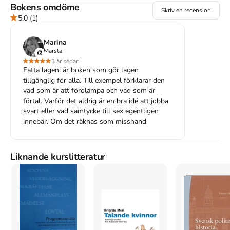
om en polis har rätt att trycka upp dig mot en vägg och visitera 
Bokens omdöme
Skriv en recension
dig.

5.0
(1)
Juridik anses ofta svårt och krångligt, men här kommer lagen 
Marina
förklarad på ett sätt som alla kan förstå. Unga blir ofta utsatta 
Märsta
för brott och med hjälp av den här boken ska du veta vad som 
3 år sedan
gäller när - eller helst innan - du hamnar i en rättssituation.

Fatta lagen! är boken som gör lagen
tillgänglig för alla. Till exempel förklarar den
Områden som beskrivs är framför allt sådana som unga 
vad som är att förolämpa och vad som är
människor berörs av; immaterialrätt, sexualbrott, misshandel, 
förtal. Varför det aldrig är en bra idé att jobba
väktares befogenheter, narkotika, olaga hot, stöld och 
svart eller vad samtycke till sex egentligen
diskriminering, men även juridik kring bostäder och civil olydnad.

innebär. Om det räknas som misshand
Dona Hariri vill med den här boken ge alla medborgare rätten till 
sin rätt. Läs på och fatta lagen!
Liknande kurslitteratur
Åtkomstkoder och digitalt tilläggsmaterial garanteras inte
med begagnade böcker
Mer om Fatta lagen! : från hatbrott till snatteri och