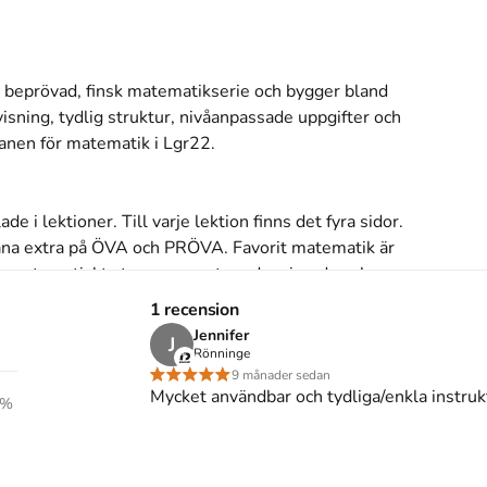
 beprövad, finsk matematikserie och bygger bland 
isning, tydlig struktur, nivåanpassade uppgifter och 
lanen för matematik i Lgr22.

 i lektioner. Till varje lektion finns det fyra sidor. 
räna extra på ÖVA och PRÖVA. Favorit matematik är 
rje matematiskt steg noggrant med varierade och 
på egen hand men den gemensamma kommunikativa 
1 recension
edningens resurser.
Jennifer
J
Rönninge
s inte med begagnade böcker
9 månader sedan
Mycket användbar och tydliga/enkla instruk
%