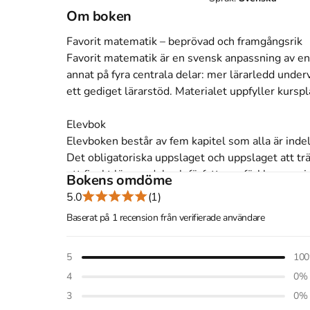
Om boken
Favorit matematik – beprövad och framgångsrik 

Favorit matematik är en svensk anpassning av en
annat på fyra centrala delar: mer lärarledd underv
ett gediget lärarstöd. Materialet uppfyller kursp
Elevbok 

Elevboken består av fem kapitel som alla är indelade
Det obligatoriska uppslaget och uppslaget att t
ett finskt läromedel och författarna förklarar va
Bokens omdöme
lekfulla uppgifter. I elevboken tränar eleven 
5.0
(1)
undervisningen leder du med hjälp av lärarhandl
Baserat på 1 recension från verifierade användare
Åtkomstkoder och digitalt tilläggsmaterial garantera
5
100
4
0
%
3
0
%
Mer om Favorit matematik 3B (2018)