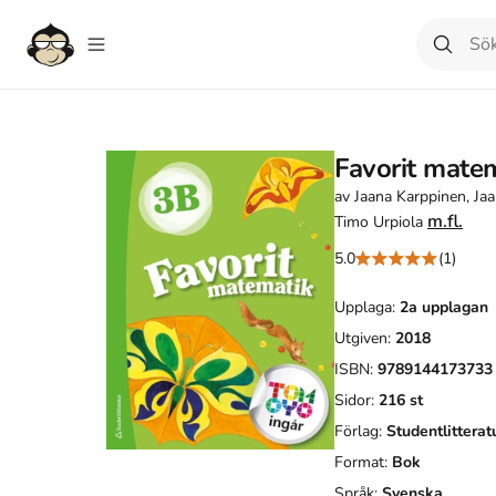
Favorit mate
av
Jaana Karppinen, Jaa
m.fl.
Timo Urpiola
5.0
(1)
Upplaga:
2a
upplagan
Utgiven:
2018
ISBN:
9789144173733
Sidor:
216
st
Förlag:
Studentlitterat
Format:
Bok
Språk:
Svenska