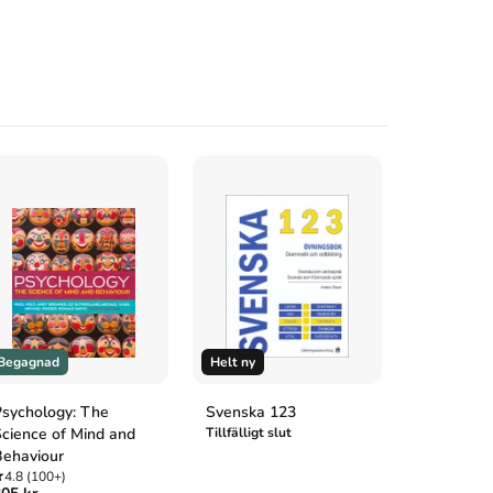
Begagnad
Helt ny
Begagnad
sychology: The
Svenska 123
Medicin 1
cience of Mind and
Tillfälligt slut
4.8
(100+
155 kr
858 
ehaviour
4.8
(100+)