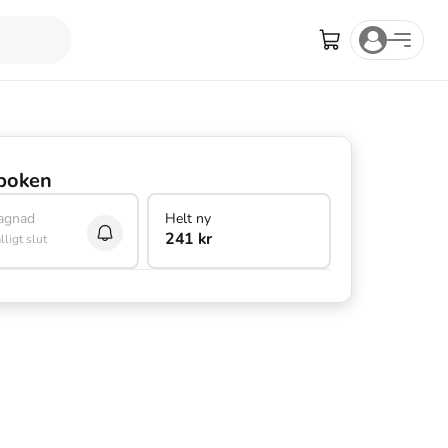
boken
agnad
Helt ny
241 kr
älligt slut