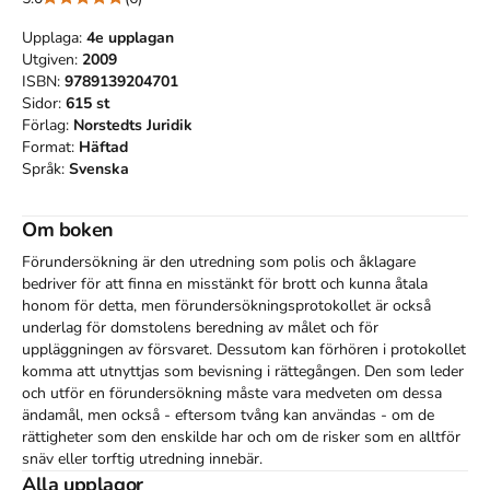
Upplaga:
4e
upplagan
Utgiven:
2009
ISBN:
9789139204701
Sidor:
615
st
Förlag:
Norstedts Juridik
Format:
Häftad
Språk:
Svenska
Om boken
Förundersökning är den utredning som polis och åklagare 
bedriver för att finna en misstänkt för brott och kunna åtala 
honom för detta, men förundersökningsprotokollet är också 
underlag för domstolens beredning av målet och för 
uppläggningen av försvaret. Dessutom kan förhören i protokollet 
komma att utnyttjas som bevisning i rättegången. Den som leder 
och utför en förundersökning måste vara medveten om dessa 
ändamål, men också - eftersom tvång kan användas - om de 
rättigheter som den enskilde har och om de risker som en alltför 
snäv eller torftig utredning innebär.

Alla upplagor