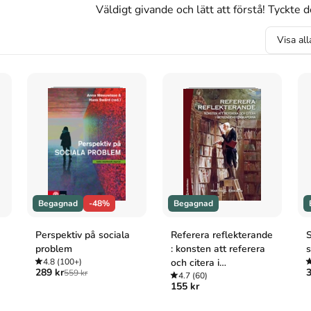
Väldigt givande och lätt att förstå! Tyckte de
Visa al
 och välfärd i en globaliserad värld
(Upplaga
3
)
ete och välfärd i en globaliserad värld
. 3:e uppl.
och välfärd i en globaliserad värld
, 3 uppl.
Begagnad
-48%
Begagnad
ete och välfärd i en globaliserad värld
(3:e uppl.).
Perspektiv på sociala
Referera reflekterande
S
problem
: konsten att referera
älfärd i en globaliserad värld. 3:e uppl.
4.8
(100+)
och citera i
289 kr
3
559 kr
beteendevetenskapern
4.7
(60)
155 kr
a