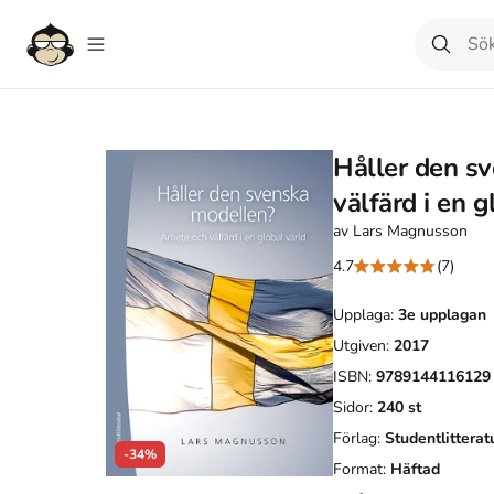
Håller den sv
välfärd i en g
av
Lars Magnusson
4.7
(7)
Upplaga:
3e
upplagan
Utgiven:
2017
ISBN:
9789144116129
Sidor:
240
st
Förlag:
Studentlitterat
-34%
Format:
Häftad