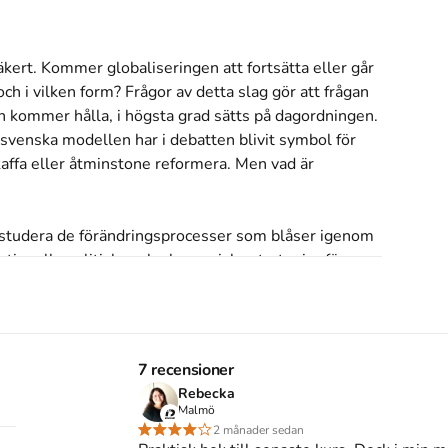
äkert. Kommer globaliseringen att fortsätta eller går 
 i vilken form? Frågor av detta slag gör att frågan 
kommer hålla, i högsta grad sätts på dagordningen. 
 svenska modellen har i debatten blivit symbol för 
affa eller åtminstone reformera. Men vad är 
ch studera de förändrings­processer som blåser igenom 
ationella politiska och ekonomiska strategier för 
a med tillräcklig överblick, men Lars Magnusson, 
e senaste decenniernas utveckling under lång tid. Vi 
resonemang kring den svenska modellens historia och 
7 recensioner
Rebecka
ens utveckling fram till idag, drygt tio år efter den 
Malmö
nskris, vars verkningar vi ännu inte sett slutet på, 
2 månader sedan