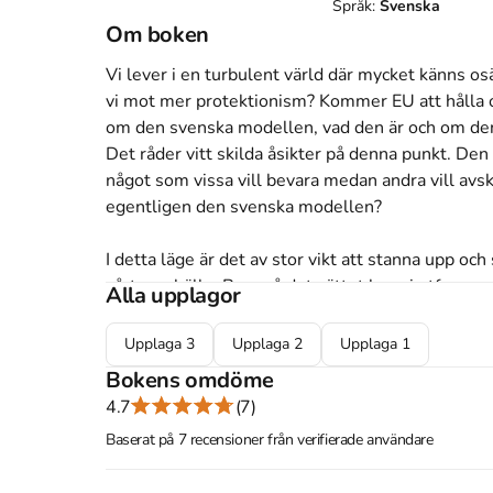
Språk:
Svenska
Om boken
Vi lever i en turbulent värld där mycket känns os
vi mot mer protektionism? Kommer EU att hålla och
om den svenska modellen, vad den är och om den 
Det råder vitt skilda åsikter på denna punkt. Den
något som vissa vill bevara medan andra vill avsk
egentligen den svenska modellen?

I detta läge är det av stor vikt att stanna upp o
vårt samhälle. Bara på det sättet kan vi utforma r
Alla upplagor
framtiden. Problemet är bara att vi inte har mång
professor i ekonomisk historia, har arbetat med d
Upplaga
3
Upplaga
2
Upplaga
1
får här följa hans intressanta och analyserande 
Bokens omdöme
framtid.

4.7
(7)
Baserat på 7 recensioner från verifierade användare
I denna tredje upplaga följer vi den svenska modell
första upplagan. En tioårsperiod med såväl en fina