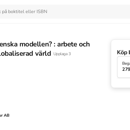
enska modellen? : arbete och
Köp 
lobaliserad värld
Upplaga
3
Beg
279
ur AB