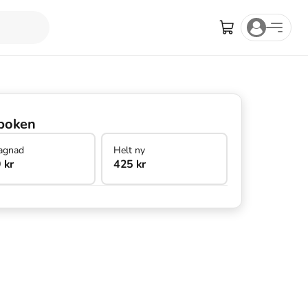
boken
agnad
Helt ny
 kr
425 kr