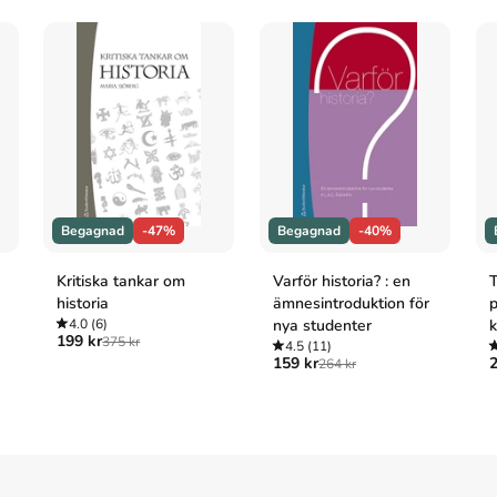
Begagnad
-47%
Begagnad
-40%
Kritiska tankar om
Varför historia? : en
T
historia
ämnesintroduktion för
p
4.0
(6)
nya studenter
k
199 kr
375 kr
4.5
(11)
y
159 kr
2
264 kr
t