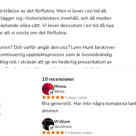
rståelse av det förflutna. Men vi lever i en tid då 
 lägger sig i historieböckers innehåll, och då medier 
kande olika sätt. Vi lever dessutom i en tid då nya 
 att vi visste om det förflutna.

orien? Och varför angår den oss? Lynn Hunt beskriver 
kontinuerlig upptäcktsprocess som är livsnödvändig 
tig roll i strävan att ge en hederlig presentation av 
våra dagsaktuella angelägenheter, en kritisk 
iska tendenser samt en öppenhet för andra folk och 
10 recensioner
svar mot tyranni.
Minna
Bålsta
s inte med begagnade böcker
9 dagar sedan
Bra generellt. Har inte några komplexa tan
%
ämmen
%
William
9)
Stockholm
2 månader sedan
 den angår oss
skriven av
Lynn Hunt
.
Det är den 1a