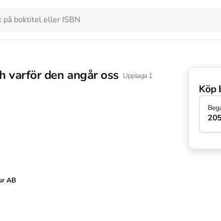
ch varför den angår oss
Upplaga
1
Köp 
Beg
205
ur AB