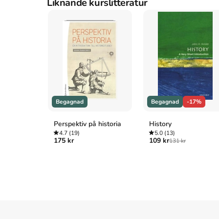
Liknande kurslitteratur
Begagnad
Begagnad
-17%
Perspektiv på historia
History
4.7
(19)
5.0
(13)
175 kr
109 kr
131 kr