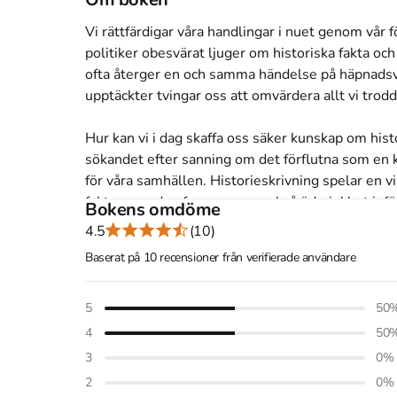
Vi rättfärdigar våra handlingar i nuet genom vår fö
politiker obesvärat ljuger om historiska fakta och
ofta återger en och samma händelse på häpnadsväc
upptäckter tvingar oss att omvärdera allt vi trodde
Hur kan vi i dag skaffa oss säker kunskap om hist
sökandet efter sanning om det förflutna som en 
för våra samhällen. Historieskrivning spelar en vik
fakta, men den fram-manar också ödmjukhet inför 
Bokens omdöme
inställning till nationalism och andra chauvinist
4.5
(10)
kulturer. Historien är, enligt Hunt, vårt bästa för
Baserat på 10 recensioner från verifierade användare
Åtkomstkoder och digitalt tilläggsmaterial garantera
5
50
4
50
3
0
%
Mer om Historien - och varför den angår oss (201
2
0
%
I maj 2019 släpptes boken Historien - och varför