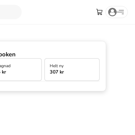
boken
agnad
Helt ny
 kr
307 kr