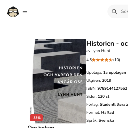
Historien - o
av
Lynn Hunt
4.5
(10)
Upplaga:
1a
upplagan
Utgiven:
2019
ISBN:
9789144127552
Sidor:
120
st
Förlag:
Studentlitterat
Format:
Häftad
-33%
Språk:
Svenska
Om boken