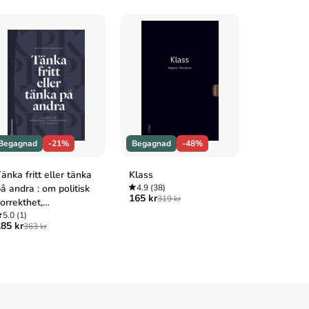
Begagnad
-21%
Begagnad
-48%
Begagnad
änka fritt eller tänka
Klass
Forskning
å andra : om politisk
4.9
(38)
4.8
(17)
165 kr
269 kr
319 kr
411 
orrekthet,
ttrandefrihet och
5.0
(1)
85 kr
363 kr
olerans