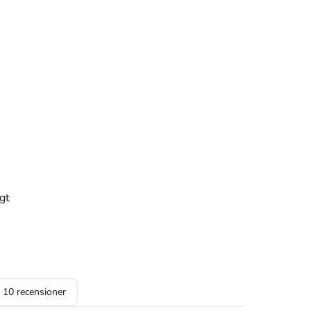
igt
a
10
recensioner