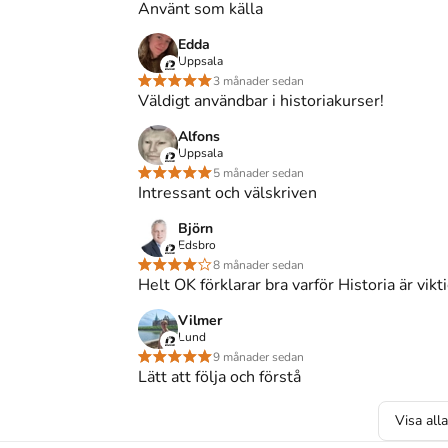
Använt som källa
ka
och består av 120 sidor
djupgående information
 är
Studentlitteratur AB
som har sitt säte i Lund
.
Edda
Uppsala
å Studentapan och spara
uppåt 33% jämfört med
3 månader sedan
Väldigt användbar i historiakurser!
Alfons
Uppsala
5 månader sedan
Intressant och välskriven
(Upplaga
1
)
Björn
Edsbro
a uppl. Studentlitteratur AB.
8 månader sedan
Helt OK förklarar bra varför Historia är vikt
. (Studentlitteratur AB, 2019).
Vilmer
Lund
 uppl.). Studentlitteratur AB.
9 månader sedan
Lätt att följa och förstå
tudentlitteratur AB; 2019.
Visa all