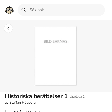
Historiska berättelser 1
Upplaga
1
av
Staffan Högberg
Upplaga:
1a
upplagan