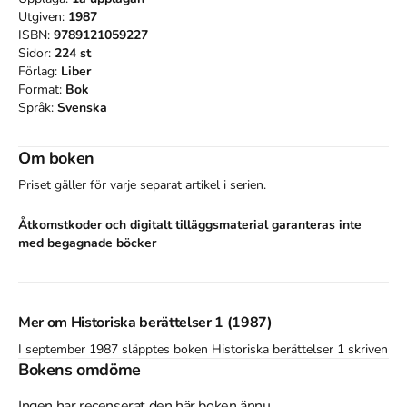
Utgiven:
1987
ISBN:
9789121059227
Sidor:
224
st
Förlag:
Liber
Format:
Bok
Språk:
Svenska
Om boken
Priset gäller för varje separat artikel i serien.
Åtkomstkoder och digitalt tilläggsmaterial garanteras inte
med begagnade böcker
Mer om Historiska berättelser 1 (1987)
I september 1987 släpptes boken Historiska berättelser 1
skriven
av
Bokens omdöme
Staffan Högberg
.
Det är den 1a upplagan av kursboken.
Den
är skriven på svenska
och består av 224 sidor
.
Förlaget bakom
boken är
Liber
som har sitt säte i Solna
.
Ingen har recenserat den här boken ännu.