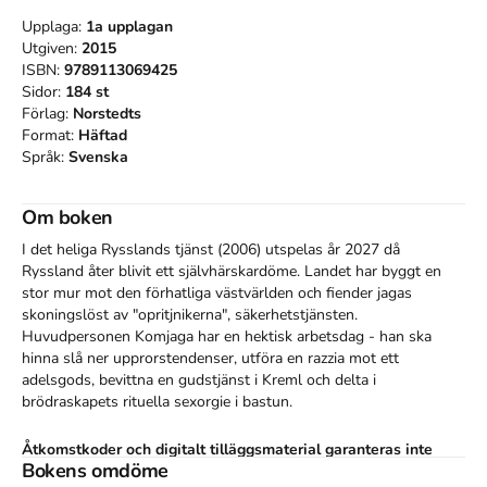
Upplaga:
1a
upplagan
Utgiven:
2015
ISBN:
9789113069425
Sidor:
184
st
Förlag:
Norstedts
Format:
Häftad
Språk:
Svenska
Om boken
I det heliga Rysslands tjänst (2006) utspelas år 2027 då 
Ryssland åter blivit ett självhärskardöme. Landet har byggt en 
stor mur mot den förhatliga västvärlden och fiender jagas 
skoningslöst av "opritjnikerna", säkerhetstjänsten. 
Huvudpersonen Komjaga har en hektisk arbetsdag - han ska 
hinna slå ner upprorstendenser, utföra en razzia mot ett 
adelsgods, bevittna en gudstjänst i Kreml och delta i 
brödraskapets rituella sexorgie i bastun.
Åtkomstkoder och digitalt tilläggsmaterial garanteras inte
Bokens omdöme
med begagnade böcker