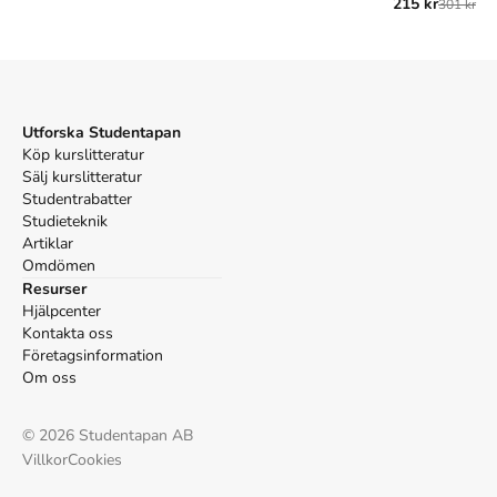
215 kr
301 kr
för nya studen
uppl.). Norstedts.
Vancouver
Sorokin V. I det heliga Rysslands tjänst. 1:a uppl.
Norstedts; 2015.
Utforska Studentapan
Köp kurslitteratur
Sälj kurslitteratur
Studentrabatter
Studieteknik
Artiklar
Omdömen
Resurser
Hjälpcenter
Kontakta oss
Företagsinformation
Om oss
©
2026
Studentapan AB
Villkor
Cookies