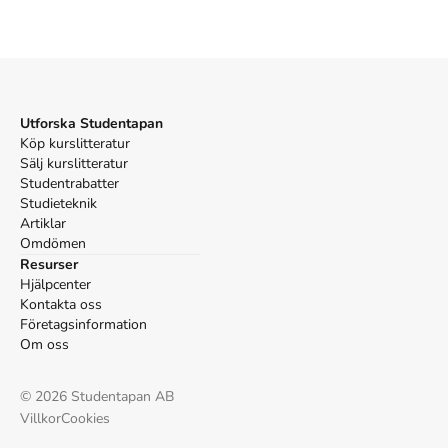
Vancouver
Youngson A. Vi möts på museet. 1:a uppl. Etta; 2018.
Utforska Studentapan
Köp kurslitteratur
Sälj kurslitteratur
Studentrabatter
Studieteknik
Artiklar
Omdömen
Resurser
Hjälpcenter
Kontakta oss
Företagsinformation
Om oss
©
2026
Studentapan AB
Villkor
Cookies