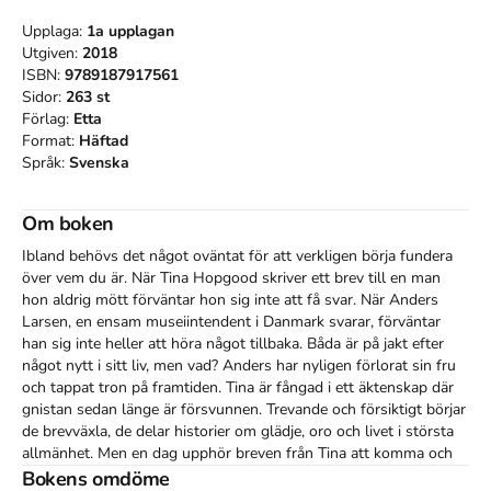
Upplaga:
1a
upplagan
Utgiven:
2018
ISBN:
9789187917561
Sidor:
263
st
Förlag:
Etta
Format:
Häftad
Språk:
Svenska
Om boken
Ibland behövs det något oväntat för att verkligen börja fundera 
över vem du är. När Tina Hopgood skriver ett brev till en man 
hon aldrig mött förväntar hon sig inte att få svar. När Anders 
Larsen, en ensam museiintendent i Danmark svarar, förväntar 
han sig inte heller att höra något tillbaka. Båda är på jakt efter 
något nytt i sitt liv, men vad? Anders har nyligen förlorat sin fru 
och tappat tron på framtiden. Tina är fångad i ett äktenskap där 
gnistan sedan länge är försvunnen. Trevande och försiktigt börjar 
de brevväxla, de delar historier om glädje, oro och livet i största 
allmänhet. Men en dag upphör breven från Tina att komma och 
Anders tappar nästan fotfästet.
Bokens omdöme