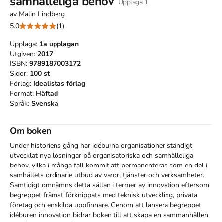
samhälleliga behov
Upplaga
1
av
Malin Lindberg
5.0
(1)
Upplaga:
1a
upplagan
Utgiven:
2017
ISBN:
9789187003172
Sidor:
100
st
Förlag:
Idealistas förlag
Format:
Häftad
Språk:
Svenska
Om boken
Under historiens gång har idéburna organisationer ständigt 
utvecklat nya lösningar på organisatoriska och samhälleliga 
behov, vilka i många fall kommit att permanenteras som en del i 
samhällets ordinarie utbud av varor, tjänster och verksamheter. 
Samtidigt omnämns detta sällan i termer av innovation eftersom 
begreppet främst förknippats med teknisk utveckling, privata 
företag och enskilda uppfinnare. Genom att lansera begreppet 
idéburen innovation bidrar boken till att skapa en sammanhållen 