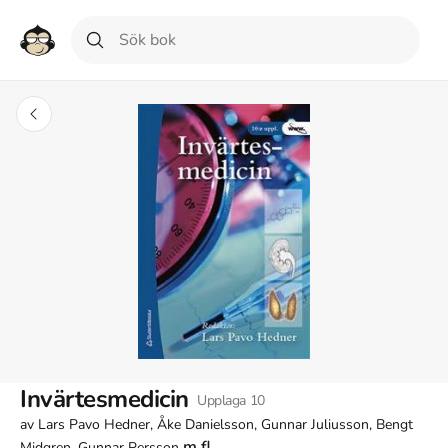
Invärtesmedicin
Upplaga
10
av
Lars Pavo Hedner, Åke Danielsson, Gunnar Juliusson, Bengt
m.fl.
Midgren, Gunnar Persson