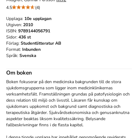
4.5
(4)
Upplaga:
10e
upplagan
Utgiven:
2010
ISBN:
9789144056791
Sidor:
436
st
Förlag:
Studentlitteratur AB
Format:
Inbunden
Språk:
Svenska
Om boken
Boken fokuserar på den medicinska bakgrunden till de stora 
sjukdomsgrupperna som ligger inom medicinklinikernas 
verksamhetsfält. Framställningen grundas på patofysiologin och 
dess relation till miljö och livsstil. Läsaren får kunskap om 
sjukdomars uppkomst och bakgrund samt diagnostiska och 
terapeutiska åtgärder. Sjukvårdsekonomiska och genusanknutna 
aspekter beaktas liksom kvalitetssäkring. Belysande 
fallbeskrivningar finns i de flesta kapitel.

I denna tionde upplaga har innehållet genomgående reviderats 