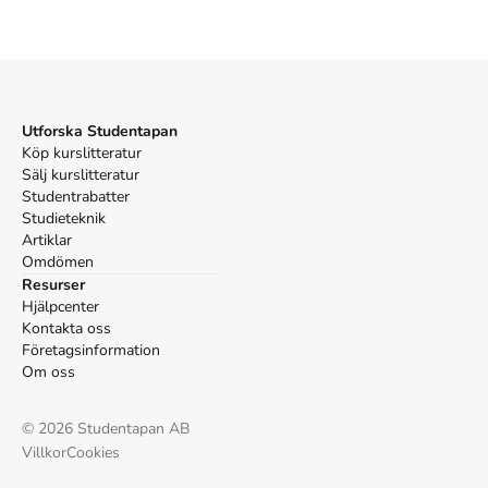
information om samhälle och politik
.
Förlaget bakom boken är
Bookmark Förlag
.
Köp boken
Killing Pablo Escobar : jakten på världens mäktigaste
brottsling
på Studentapan och spara
pengar
.
Tillhör kategorierna
Utforska Studentapan
Köp kurslitteratur
Samhällskunskap
Övrig samhällskunskap
Sälj kurslitteratur
Referera till
Killing Pablo Escobar : jakten på världens
Studentrabatter
mäktigaste brottsling
Studieteknik
Artiklar
Harvard
Omdömen
Bowden, M. (2017).
Killing Pablo Escobar : jakten på
Resurser
världens mäktigaste brottsling
. Bookmark Förlag.
Hjälpcenter
Oxford
Kontakta oss
Företagsinformation
Bowden, Mark,
Killing Pablo Escobar : jakten på världens
Om oss
mäktigaste brottsling
(Bookmark Förlag, 2017).
APA
Bowden, M. (2017).
Killing Pablo Escobar : jakten på
©
2026
Studentapan AB
världens mäktigaste brottsling
. Bookmark Förlag.
Villkor
Cookies
Vancouver