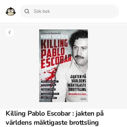
Killing Pablo Escobar : jakten på
världens mäktigaste brottsling