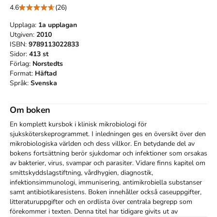
4.6
(26)
Upplaga:
1a
upplagan
Utgiven:
2010
ISBN:
9789113022833
Sidor:
413
st
Förlag:
Norstedts
Format:
Häftad
Språk:
Svenska
Om boken
En komplett kursbok i klinisk mikrobiologi för 
sjuksköterskeprogrammet. I inledningen ges en översikt över den 
mikrobiologiska världen och dess villkor. En betydande del av 
bokens fortsättning berör sjukdomar och infektioner som orsakas 
av bakterier, virus, svampar och parasiter. Vidare finns kapitel om 
smittskyddslagstiftning, vårdhygien, diagnostik, 
infektionsimmunologi, immunisering, antimikrobiella substanser 
samt antibiotikaresistens. Boken innehåller också caseuppgifter, 
litteraturuppgifter och en ordlista över centrala begrepp som 
förekommer i texten. Denna titel har tidigare givits ut av 