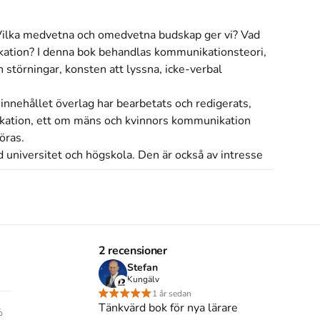
ilka medvetna och omedvetna budskap ger vi? Vad 
kation? I denna bok behandlas kommunikationsteori, 
h störningar, konsten att lyssna, icke-verbal 
nnehållet överlag har bearbetats och redigerats, 
ikation, ett om mäns och kvinnors kommunikation 
ras.

 universitet och högskola. Den är också av intresse 
s inte med begagnade böcker
2 recensioner
Stefan
Kungälv
1 år sedan
Tänkvärd bok för nya lärare
B Nilsson
,
A-K Waldemarson
.
Det är den 2a
%