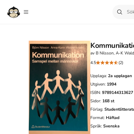
Kommunikati
av
B Nilsson, A-K Wal
4.5
(2)
Upplaga:
2a
upplagan
Utgiven:
1994
ISBN:
9789144313627
Sidor:
168
st
Förlag:
Studentlitterat
Format:
Häftad
Språk:
Svenska