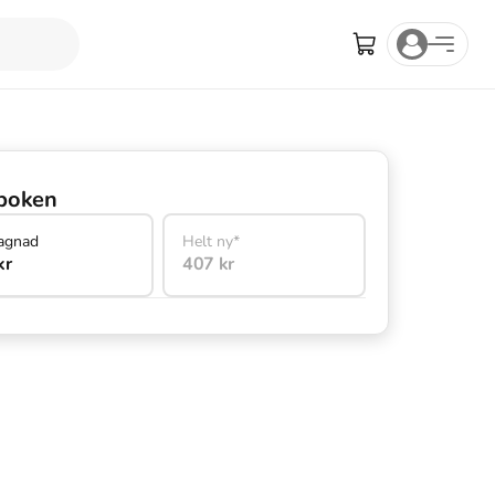
boken
agnad
Helt ny*
kr
407 kr