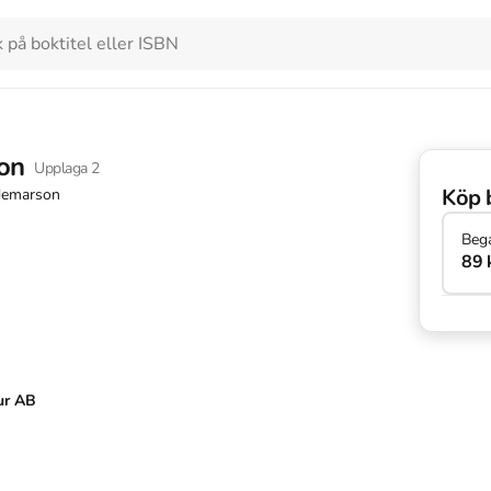
on
Upplaga
2
Köp 
demarson
Beg
89 
ur AB