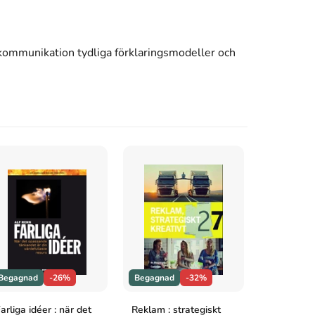
g kommunikation tydliga förklaringsmodeller och
Begagnad
-26%
Begagnad
-32%
Begagnad
arliga idéer : när det
Reklam : strategiskt
Talarens 