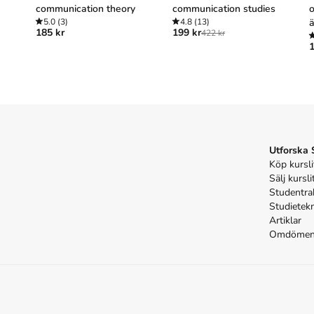
communication theory
communication studies
o
-
5.0
(3)
4.8
(13)
ä
185 kr
199 kr
422 kr
r
1
s
Utforska
Köp kursli
Sälj kursli
Studentra
Studietek
Artiklar
Omdöme