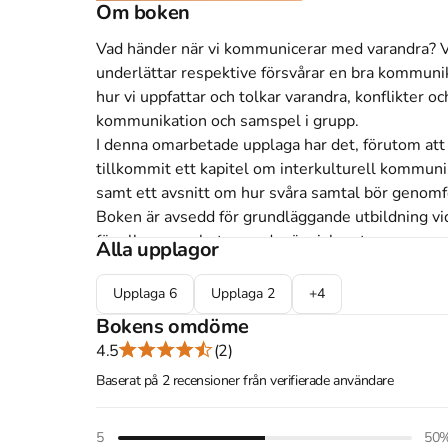
Om boken
Vad händer när vi kommunicerar med varandra? V
underlättar respektive försvårar en bra kommuni
hur vi uppfattar och tolkar varandra, konflikter oc
kommunikation och samspel i grupp. 

I denna omarbetade upplaga har det, förutom att i
tillkommit ett kapitel om interkulturell kommun
samt ett avsnitt om hur svåra samtal bör genomfö
Boken är avsedd för grundläggande utbildning vid
för alla som arbetar med människor, t.

Alla upplagor
Läs mer om boken på studentlitteratur.se
Upplaga
6
Upplaga
2
+
4
Åtkomstkoder och digitalt tilläggsmaterial garantera
Bokens omdöme
4.5
(2)
Baserat på 2 recensioner från verifierade användare
Mer om Kommunikation (1994)
1994 släpptes boken Kommunikation
skriven av
5
50