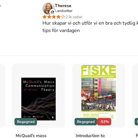
ka
och består av 168 sidor
djupgående information
%
Therese
itteratur AB
som har sitt säte i Lund
.
Landvetter
spara
pengar
.
2 år sedan
Hur skapar vi och utför vi en bra och tydli
tips för vardagen
plaga
2
,
Upplaga
1
n
. 2:a uppl. Studentlitteratur AB.
l. (Studentlitteratur AB, 1994).
on
(2:a uppl.). Studentlitteratur AB.
Begagnad
Begagnad
-53%
tudentlitteratur AB; 1994.
McQuail's mass
Introduction to
F