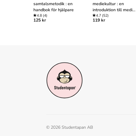
samtalsmetodik : en
mediekultur : en
handbok för hjälpare
introduktion till medie
4.8
(4)
och
4.7
(52)
125 kr
119 kr
kommunikationsveten
kap
©
2026
Studentapan AB