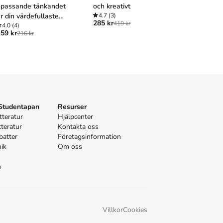
passande tänkandet
och kreativt
Att göra
r din värdefullaste
4.7
(3)
framgångs
285 kr
419 kr
esurs
4.0
(4)
presentat
4.8
(42)
59 kr
305 kr
216 kr
389 
 Studentapan
Resurser
tteratur
Hjälpcenter
tteratur
Kontakta oss
batter
Företagsinformation
nik
Om oss
n
Villkor
Cookies