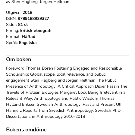
av
Sten Hagberg, Jörgen Hellman
Utgiven:
2018
ISBN:
9789188929327
Sidor:
81
st
Förlag:
kritisk etnografi
Format:
Häftad
Språk:
Engelska
Om boken
Foreword Thomas Borén Fostering Engaged and Responsible 
Scholarship: Global scope, local relevance, and public 
engagement Sten Hagberg and Jörgen Hellman The Public 
Presence of Anthropology: A Critical Approach Didier Fassin The 
Travels of Protean Biologies Margaret Lock Being Irrelevant in a 
Relevant Way: Anthropology and Public Wisdom Thomas 
Hylland Eriksen Swedish Anthropology: Past and Present Ulf 
Hannerz Reports from Swedish Anthropology: Swedish PhD 
Dissertations in Anthropology 2016-2018
Bokens omdöme
Åtkomstkoder och digitalt tilläggsmaterial garanteras inte