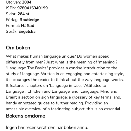
Utgiven:
2004
ISBN:
9780415340199
Sidor:
264
st
Förlag:
Routledge
Format:
Häftad
Språk:
Engelska
Om boken
What makes human language unique? Do women speak 
differently from men? Just what is the meaning of 'meaning'? 
"Language: The Basics" provides a concise introduction to the 
study of language. Written in an engaging and entertaining style, 
it encourages the reader to think about the way language works. 
It features: chapters on 'Language in Use', 'Attitudes to 
Language', 'Children and Language' and 'Language, Mind and 
Brain'; a section on sign language; a glossary of key terms; and, 
handy annotated guides to further reading. Providing an 
accessible overview of a fascinating subject, this is an essential 
book for all students and anyone who's ever been accused of 
Bokens omdöme
splitting an infinitive.
Ingen har recenserat den här boken ännu.