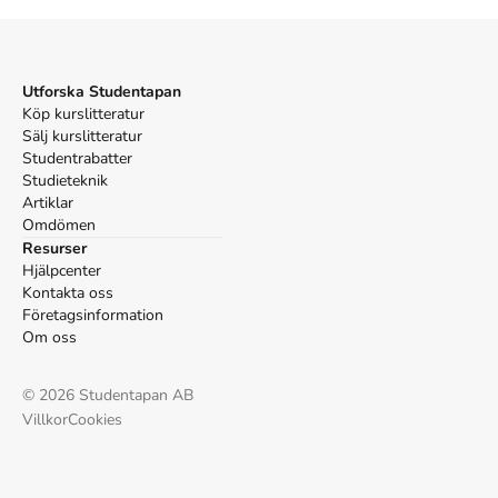
Trask, (Robert Lawrence) R. L.,
Language : the basics
, 2
uppl. (Routledge, 2004).
APA
Trask, (Robert Lawrence) R. L. (2004).
Utforska Studentapan
Language : the
basics
Köp kurslitteratur
(2:a uppl.). Routledge.
Vancouver
Sälj kurslitteratur
Studentrabatter
Trask (Robert Lawrence) R. L. Language : the basics. 2:a
Studieteknik
uppl. Routledge; 2004.
Artiklar
Omdömen
Resurser
Hjälpcenter
Kontakta oss
Företagsinformation
Om oss
©
2026
Studentapan AB
Villkor
Cookies