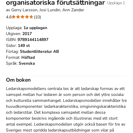
organisatoriska förutsättningar
Upplaga
1
av
Gerry Larsson, Josi Lundin, Ann Zander
4.6
(10)
Upplaga:
1a
upplagan
Utgiven:
2017
ISBN:
9789144114897
Sidor:
149
st
Förlag:
Studentlitteratur AB
Format:
Häftad
Språk:
Svenska
Om boken
Ledarskapsmodellens centrala tes är att ledarskap formas av ett 
samspel mellan hur ledaren är som person och det yttre sociala 
och kulturella sammanhanget. Ledarskapsmodellen innehåller tre 
huvudkomponenter: ledarkarakteristika, omgivningskarakteristika 
och ledarstilar. Det komplexa samspelet mellan dessa 
komponenter beskrivs ingående och illustreras med ett stort 
antal exempel. Ledarskapsmodellen utgör också basen för tre av 
Sveriges mest spridda ledarskapsutbildningar som vilar på 