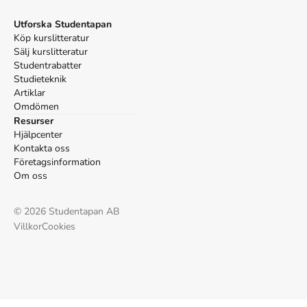
Parkin, M. (2003).
Macroeconomics
. 6:e uppl. Pearson
Education.
Utforska Studentapan
Oxford
Köp kurslitteratur
Parkin, Michael,
Macroeconomics
, 6 uppl. (Pearson
Sälj kurslitteratur
Education, 2003).
Studentrabatter
APA
Studieteknik
Parkin, M. (2003).
Artiklar
Macroeconomics
(6:e uppl.). Pearson
Education.
Omdömen
Vancouver
Resurser
Hjälpcenter
Parkin M. Macroeconomics. 6:e uppl. Pearson Education;
Kontakta oss
2003.
Företagsinformation
Om oss
©
2026
Studentapan AB
Villkor
Cookies