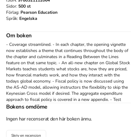
ISBN:
9780321112064
Sidor:
500
st
Förlag:
Pearson Education
Språk:
Engelska
Om boken
- Coverage streamlined. - In each chapter, the opening vignette 
now establishes a theme that continues throughout the body of 
the chapter and culminates in a Reading Between the Lines 
feature on that same topic. - An all-new chapter on Global Stock 
Markets teaches students what stocks are, how they are priced, 
how financial markets work, and how they interact with the 
todays global economy. - Fiscal policy is now discussed using 
the AS-AD model, allowing instructors the flexibility to skip the 
Keynesian Cross model if desired. The aggregate expenditure 
approach to fiscal policy is covered in a new appendix. - Test 
Bank with 100 algorithmically driven problems. - CD-ROM with 
Bokens omdöme
full-color interactive Study Guide. - Clear, precise writing style 
allows students to concentrate on the substance of what is 
Ingen har recenserat den här boken ännu.
being said, not how the book says it. - Sets the standard for 
clear and meticulous diagrams that show where the economic 
Skriv en recension
action is. - A balance of theory and applications with renewed 